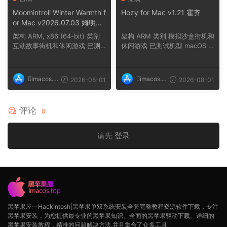
Moomintroll Winter Warmth f
Hozy for Mac v1.21 霍齐
or Mac v2026.07.03 姆明冬
日暖阳
架构 ARM, x86 (64-bit) 类别
架构 ARM 类别 模拟沙盒街机和
互动故事街机和休闲游戏 已测
休闲游戏 已测试机型 macOS T
试机型 macOS ...
ahoe, Mac min...
imacos.t
imacos.t
2026-08-01
2026-08-01
op
op
评论
0
请先
登录
黑苹果屋—Hackintosh|黑苹果单双系统安装全套完整教程资源软件下载，专注
黑苹果安装，为您提供最专业的黑苹果知识、全面的黑苹果驱动下载、详细的
黑苹果安装教程，精准的问题解决方法,并且集合了众多工具