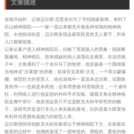
文章描述
游戏开始时，记者迈尔斯·厄普舍尔为了寻找独家新闻，来到了
巨山精神病院——一家一直以来都充斥着各种传闻的精神病
院。令他惊讶的是，迈尔斯发现这家医院竟然无人看守，所有
入口都紧锁着。
记者从窗户进入精神病院后，目睹了里面骇人的景象：残肢断
骸遍地，精神错乱、肢体残缺的病人游荡在走廊里。在这些疯
子中，主角遇到了一个名叫马丁的牧师，他宣扬着一个围绕着
当地神灵“沃莱德”的邪教；前保安克里斯·沃克，一个荷尔蒙爆
棚、体型巨大的变异人，他在游戏中一直追杀迈尔斯，试图恢
复秩序——也就是杀死他；还有理查德·特雷格医生，一个虐待
狂，利用病人进行他妄想的外科手术实验。随着主角在精神病
院走廊中穿行，他发现这里只不过是默克夫科学研究所的幌
子，该研究所是进行非法人体实验的基地，目的是最大限度地
牟利并培育拥有超能力的新型人类。
迈尔斯很快得知默克夫的实验室位于精神病院下方。在探索实
验室的过程中，他偶然发现了一团奇怪的、黑暗的、雾状的物