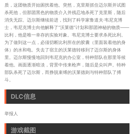
质，这团物质开始困扰着他。突然，克里斯抓住迈尔斯并试图
杀死他，但那团黑色的物质介入并残忍地杀死了克里斯，随后
消失无踪。迈尔斯继续前进，找到了科学家鲁道夫·韦尼克博
士，韦尼克博士向他解释了“沃莱德”计划和那团神秘的物质——
比利，他是唯一幸存的实验对象。韦尼克博士要求杀死比利。
为了做到这一点，必须切断比利所在的胶囊（里面装着他的身
体）的水和电。失去了宿主的沃莱德转移到了迈尔斯的身体
里。迈尔斯慢慢地回到韦尼克的办公室，特种部队在那里等候
着他。画面逐渐暗淡，背景中传来枪声，随后是尖叫声。特种
部队杀死了迈尔斯，而挣脱束缚的沃莱德则与特种部队了搏
斗。
DLC信息
举报人
游戏截图