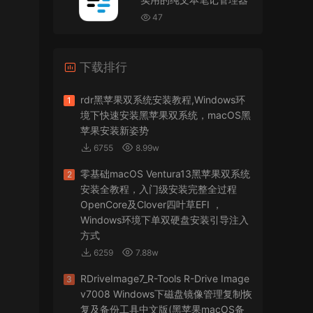
VMware Workstation 17 Pro虚拟机黑苹果双系统
安装unlocker解锁补丁
47
jir75
• 2026-07-21
下载排行
怎么安装？
来源：
PDFify for Mac v5.0 专业的PDF处理软件
rdr黑苹果双系统安装教程,Windows环
1
境下快速安装黑苹果双系统，macOS黑
imacos.top
• 2026-07-19
苹果安装新姿势
6755
8.99w
密码都是统一的imacos.top
零基础macOS Ventura13黑苹果双系统
2
来源：
Adobe Photoshop 2026 for Mac v27.8.0
安装全教程，入门级安装完整全过程
专业的图片处理软件
OpenCore及Clover四叶草EFI ，
Windows环境下单双硬盘安装引导注入
方式
6259
7.88w
RDriveImage7_R-Tools R-Drive Image
3
v7008 Windows下磁盘镜像管理复制恢
复及备份工具中文版(黑苹果macOS备