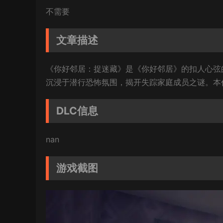
不需要
文章描述
《你好邻居：捉迷藏》是《你好邻居》的扣人心弦
沉浸于潜行恐怖氛围，揭开失踪家庭成员之谜。本
DLC信息
nan
游戏截图