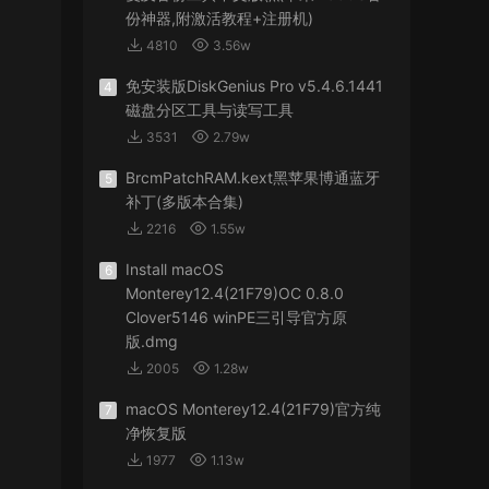
份神器,附激活教程+注册机)
4810
3.56w
免安装版DiskGenius Pro v5.4.6.1441
4
磁盘分区工具与读写工具
3531
2.79w
BrcmPatchRAM.kext黑苹果博通蓝牙
5
补丁(多版本合集)
2216
1.55w
Install macOS
6
Monterey12.4(21F79)OC 0.8.0
Clover5146 winPE三引导官方原
版.dmg
2005
1.28w
macOS Monterey12.4(21F79)官方纯
7
净恢复版
1977
1.13w