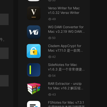
55
接！直接从苹果公司下载。
件
Verso Writer for Mac
v1.0.32 Verso Writer
u6525353742092371
• 2026-07-26
49
不懂就问，AIO版本表示什么意思呢？
WG DAW Converter for
来源：
DaVinci Resolve Studio 21 for Mac
Mac v3.2.19 WG DAW转
v21.0.3 AIO 达芬奇世界顶级调色软件
换器
50
件。
janm999 • 2026-07-23
Cisdem AppCrypt for
Mac v7.11.0 是一款简单
谢谢分享~
好用的Mac应用加密软件
42
来源：
AppleIGC.kext v1.8 黑苹果2.5G有线网卡
SideNotes for Mac
驱动i225 i226
v1.6.3 是一个非常便捷的
笔记软件
54
u9121732520675862 • 2026-07-22
RAR Extractor - unzip
可以重新发送夸克的资源吗，夸克的已经失
for Mac v16.2 解压缩工
效了
具
43
来源：
零基础完整2026最新VMware安装macOS
FSNotes for Mac v7.3.1
Tahoe 26官方原版系统Windows110环境下
实用的纯文本笔记管理器