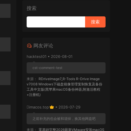
搜索
网友评论
hacktest01 • 2026-08-01
cst-comment-test
来源：
RDriveImage7_R-Tools R-Drive Image
v7008 Windows下磁盘镜像管理复制恢复及备份
工具中文版(黑苹果macOS备份神器,附激活教程
+注册机)
imacos.top
• 2026-07-29
之前补充的也会被和谐掉，换其他网盘吧
来源：
零基础完整2026最新VMware安装macOS