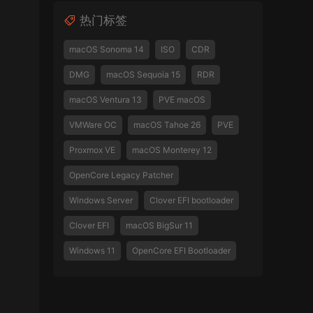
热门标签
macOS Sonoma 14
ISO
CDR
DMG
macOS Sequoia 15
RDR
macOS Ventura 13
PVE macOS
VMWare OC
macOS Tahoe 26
PVE
Proxmox VE
macOS Monterey 12
OpenCore Legacy Patcher
Windows Server
Clover EFI bootloader
Clover EFI
macOS BigSur 11
Windows 11
OpenCore EFI Bootloader