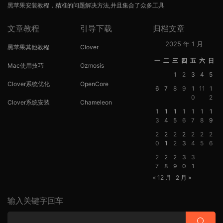
黑苹果安装教程，精准的问题解决方法,并且集合了众多工具
文章教程
引导下载
归档文章
2025 年 1 月
黑苹果其他教程
Clover
一
二
三
四
五
六
日
Mac使用技巧
Ozmosis
1
2
3
4
5
Clover系统优化
OpenCore
6
7
8
9
1
11
1
0
2
Clover系统安装
Chameleon
1
1
1
1
1
1
1
3
4
5
6
7
8
9
2
2
2
2
2
2
2
0
1
2
3
4
5
6
2
2
2
3
3
7
8
9
0
1
« 12 月
2 月 »
输入关键字回车