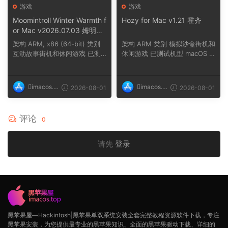
游戏
游戏
Moomintroll Winter Warmth f
Hozy for Mac v1.21 霍齐
or Mac v2026.07.03 姆明冬
日暖阳
架构 ARM, x86 (64-bit) 类别
架构 ARM 类别 模拟沙盒街机和
互动故事街机和休闲游戏 已测
休闲游戏 已测试机型 macOS T
试机型 macOS ...
ahoe, Mac min...
imacos.t
imacos.t
2026-08-01
2026-08-01
op
op
评论
0
请先
登录
黑苹果屋—Hackintosh|黑苹果单双系统安装全套完整教程资源软件下载，专注
黑苹果安装，为您提供最专业的黑苹果知识、全面的黑苹果驱动下载、详细的