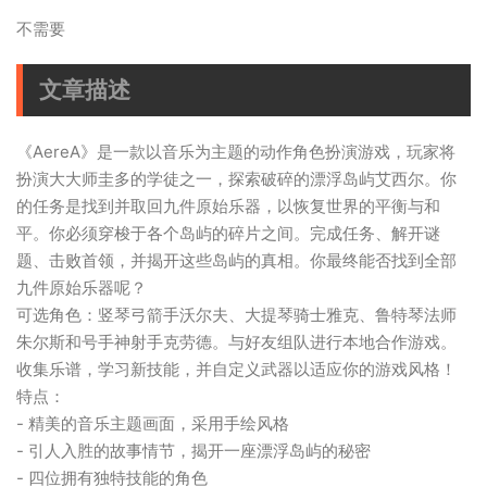
不需要
文章描述
《AereA》是一款以音乐为主题的动作角色扮演游戏，玩家将
扮演大大师圭多的学徒之一，探索破碎的漂浮岛屿艾西尔。你
的任务是找到并取回九件原始乐器，以恢复世界的平衡与和
平。你必须穿梭于各个岛屿的碎片之间。完成任务、解开谜
题、击败首领，并揭开这些岛屿的真相。你最终能否找到全部
九件原始乐器呢？
可选角色：竖琴弓箭手沃尔夫、大提琴骑士雅克、鲁特琴法师
朱尔斯和号手神射手克劳德。与好友组队进行本地合作游戏。
收集乐谱，学习新技能，并自定义武器以适应你的游戏风格！
特点：
- 精美的音乐主题画面，采用手绘风格
- 引人入胜的故事情节，揭开一座漂浮岛屿的秘密
- 四位拥有独特技能的角色