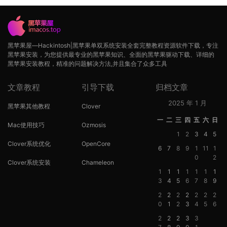
黑苹果屋—Hackintosh|黑苹果单双系统安装全套完整教程资源软件下载，专注
黑苹果安装，为您提供最专业的黑苹果知识、全面的黑苹果驱动下载、详细的
黑苹果安装教程，精准的问题解决方法,并且集合了众多工具
文章教程
引导下载
归档文章
2025 年 1 月
黑苹果其他教程
Clover
一
二
三
四
五
六
日
Mac使用技巧
Ozmosis
1
2
3
4
5
Clover系统优化
OpenCore
6
7
8
9
1
11
1
0
2
Clover系统安装
Chameleon
1
1
1
1
1
1
1
3
4
5
6
7
8
9
2
2
2
2
2
2
2
0
1
2
3
4
5
6
2
2
2
3
3