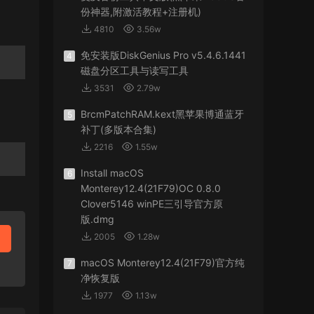
份神器,附激活教程+注册机)
4810
3.56w
免安装版DiskGenius Pro v5.4.6.1441
4
磁盘分区工具与读写工具
3531
2.79w
BrcmPatchRAM.kext黑苹果博通蓝牙
5
补丁(多版本合集)
2216
1.55w
Install macOS
6
Monterey12.4(21F79)OC 0.8.0
Clover5146 winPE三引导官方原
版.dmg
2005
1.28w
macOS Monterey12.4(21F79)官方纯
7
净恢复版
1977
1.13w