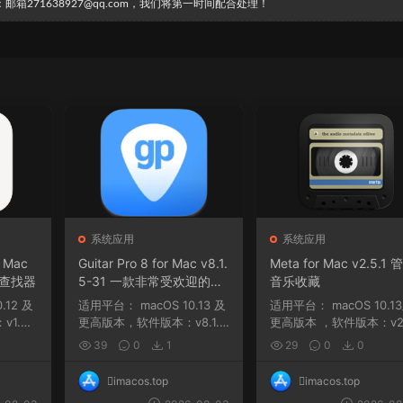
271638927@qq.com，我们将第一时间配合处理！
系统应用
系统应用
r Mac
Guitar Pro 8 for Mac v8.1.
Meta for Mac v2.5.1 
口查找器
5-31 一款非常受欢迎的音
音乐收藏
乐制作软件
适用平台： macOS 10.13 及
适用平台： macOS 10.13及
1.5.1
更高版本，软件版本：v8.1.3
更高版本 ，软件版本：v2.
-121 macOS 10....
2,ARM, x86 (64-bit...
39
0
1
29
0
0
imacos.top
imacos.top