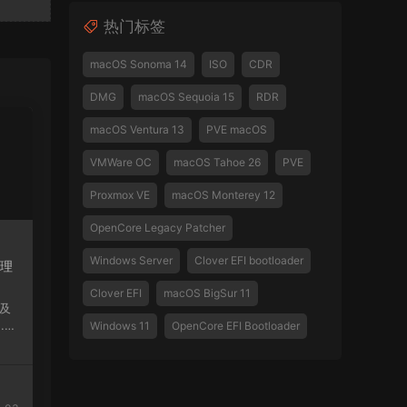
热门标签
macOS Sonoma 14
ISO
CDR
DMG
macOS Sequoia 15
RDR
macOS Ventura 13
PVE macOS
VMWare OC
macOS Tahoe 26
PVE
Proxmox VE
macOS Monterey 12
OpenCore Legacy Patcher
Windows Server
Clover EFI bootloader
管理
Clover EFI
macOS BigSur 11
2.
Windows 11
OpenCore EFI Bootloader