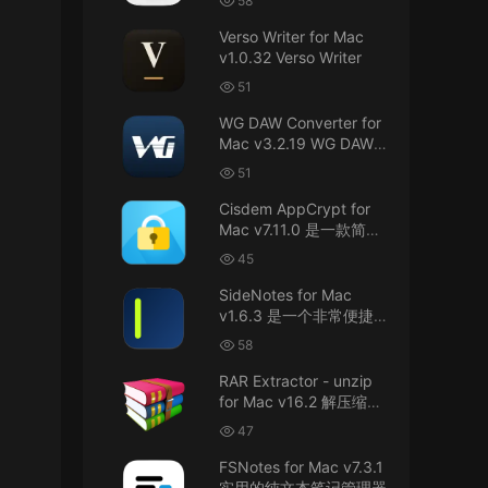
58
接！直接从苹果公司下载。
件
Verso Writer for Mac
v1.0.32 Verso Writer
u6525353742092371
• 2026-07-26
51
不懂就问，AIO版本表示什么意思呢？
WG DAW Converter for
来源：
DaVinci Resolve Studio 21 for Mac
Mac v3.2.19 WG DAW转
v21.0.3 AIO 达芬奇世界顶级调色软件
换器
51
janm999 • 2026-07-23
Cisdem AppCrypt for
Mac v7.11.0 是一款简单
谢谢分享~
好用的Mac应用加密软件
45
来源：
AppleIGC.kext v1.8 黑苹果2.5G有线网卡
SideNotes for Mac
驱动i225 i226
v1.6.3 是一个非常便捷的
笔记软件
58
u9121732520675862 • 2026-07-22
RAR Extractor - unzip
可以重新发送夸克的资源吗，夸克的已经失
for Mac v16.2 解压缩工
效了
具
47
来源：
零基础完整2026最新VMware安装macOS
FSNotes for Mac v7.3.1
Tahoe 26官方原版系统Windows110环境下
实用的纯文本笔记管理器