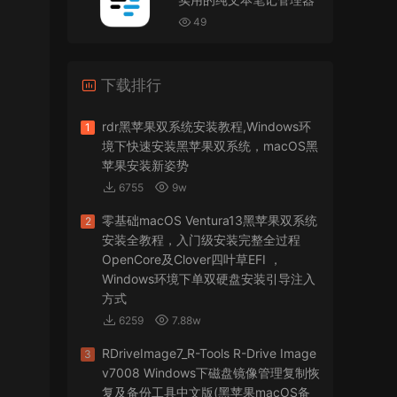
VMware Workstation 17 Pro虚拟机黑苹果双系统
安装unlocker解锁补丁
49
jir75
• 2026-07-21
下载排行
怎么安装？
来源：
PDFify for Mac v5.0 专业的PDF处理软件
rdr黑苹果双系统安装教程,Windows环
1
境下快速安装黑苹果双系统，macOS黑
imacos.top
• 2026-07-19
苹果安装新姿势
6755
9w
密码都是统一的imacos.top
零基础macOS Ventura13黑苹果双系统
2
来源：
Adobe Photoshop 2026 for Mac v27.8.0
安装全教程，入门级安装完整全过程
专业的图片处理软件
OpenCore及Clover四叶草EFI ，
Windows环境下单双硬盘安装引导注入
方式
6259
7.88w
RDriveImage7_R-Tools R-Drive Image
3
v7008 Windows下磁盘镜像管理复制恢
复及备份工具中文版(黑苹果macOS备