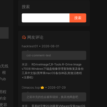
搜索
网友评论
hacktest01 • 2026-08-01
cst-comment-test
来源：
RDriveImage7_R-Tools R-Drive Image
自动无线
v7008 Windows下磁盘镜像管理复制恢复及备份
 根
工具中文版(黑苹果macOS备份神器,附激活教程
+注册机)
ub
imacos.top
• 2026-07-29
应用程
之前补充的也会被和谐掉，换其他网盘吧
 的全
都更容
来源：
零基础完整2026最新VMware安装macOS