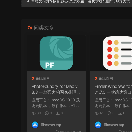
4. 本站发布的内容若侵犯到您的权益，请联系站长删除，联系方式：邮箱
同类文章
系统应用
系统应用
PhotoFoundry for Mac v1.
Finder Windows fo
3.3 一款强大的图像处理软
v1.7.0 一款访达窗
件
适用平台： macOS 10.13 及
适用平台： macOS 10.12 及
更高版本 ，软件版本：v1.2.
更高版本 ，软件版本：v
6 macOS 11 及...
8 nan ，软件版本...
30
0
0
41
0
0
imacos.top
imacos.top