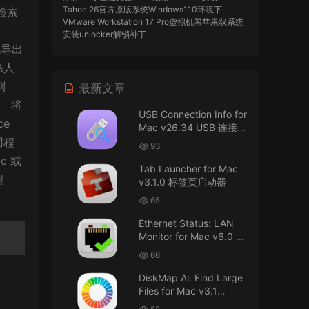
Tahoe 26官方原版系统Windows110环境下
中检索
VMware Workstation 17 Pro虚拟机黑苹果双系统
安装unlocker解锁补丁
地导出
imacos.top
• 2026-07-29
系人
到
最新文章
AIO = All In One，一站式整合完整版
。 将
USB Connection Info for
来源：
DaVinci Resolve Studio 21 for Mac
ce
Mac v26.34 USB 连接信
v21.0.3 AIO 达芬奇世界顶级调色软件
息
用程
93
imacos.top
• 2026-07-29
c 或
Tab Launcher for Mac
理
v3.1.0 标签页启动器
Mac长存
65
来源：
macOS Golden Gate 27 完整安装包链
Ethernet Status: LAN
接！直接从苹果公司下载。
Monitor for Mac v6.0 以
太网状态：LAN 监控
u8562248263583923 • 2026-07-29
66
DiskMap Al: Find Large
黑苹果已死
Files for Mac v3.1
DiskMap AL：查找大文
来源：
macOS Golden Gate 27 完整安装包链