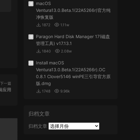
macOS
8
Ventura13.0.Beta.1(22A5266r)官方纯
净恢复版
1872
1.11w
Paragon Hard Disk Manager 17(磁盘
9
管理工具) v17.13.1
1840
2.08w
Install macOS
10
Ventura13.0.Beta.1(22A5266r).OC
0.8.1 Clover5146 winPE三引导官方原
版.dmg
下一篇
编辑应用
1748
9.96k
归档文章
归档文章