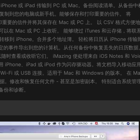
从 iPhone 或 iPad 传输到 PC 或 Mac。备份阅读清单。从备份
ne 复制到您的电脑或新手机。能够保存和打印重要的信件。 将
打印重要的信件并将其保存在 Mac 或 PC 上。 以 CSV 格式方便
Mac 或 PC 上收听。 能够绕过 iTunes 和云存储，将联
人转移到 iPhone。合并多个地址簿。 轻松将日历从 iPhone 传输
有日历或选定的事件导出到您的计算机。从任何备份中恢复丢失的日历数据
时查看或收听它们。 iMazing 使处理来自 iOS Notes 和 Voi
 iPhone、iPad 或 iPod 作为闪存驱动器。将文档导入移动应
i-Fi 或 USB 连接。适用于 Mac 和 Windows 的版本。 在 Ma
系统和数据。修改和恢复任何文件 - 甚至是加密副本。 特别适合系统管
备份和诊断。