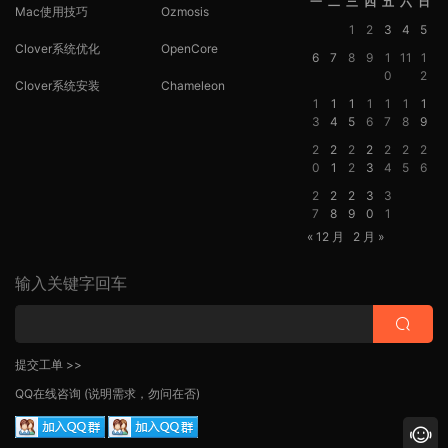
一
二
三
四
五
六
日
Mac使用技巧
Ozmosis
1
2
3
4
5
Clover系统优化
OpenCore
6
7
8
9
1
11
1
0
2
Clover系统安装
Chameleon
1
1
1
1
1
1
1
3
4
5
6
7
8
9
2
2
2
2
2
2
2
0
1
2
3
4
5
6
2
2
2
3
3
7
8
9
0
1
« 12 月
2 月 »
输入关键字回车
提交工单 >>
QQ在线咨询
(说明需求，勿问在否)