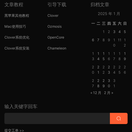
文章教程
引导下载
归档文章
2025 年 1 月
黑苹果其他教程
Clover
一
二
三
四
五
六
日
Mac使用技巧
Ozmosis
1
2
3
4
5
Clover系统优化
OpenCore
6
7
8
9
1
11
1
0
2
Clover系统安装
Chameleon
1
1
1
1
1
1
1
3
4
5
6
7
8
9
2
2
2
2
2
2
2
0
1
2
3
4
5
6
2
2
2
3
3
7
8
9
0
1
« 12 月
2 月 »
输入关键字回车
提交工单 >>