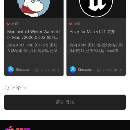
游戏
游戏
Moomintroll Winter Warmth f
Hozy for Mac v1.21 霍齐
or Mac v2026.07.03 姆明冬
日暖阳
架构 ARM, x86 (64-bit) 类别
架构 ARM 类别 模拟沙盒街机和
互动故事街机和休闲游戏 已测
休闲游戏 已测试机型 macOS T
试机型 macOS ...
ahoe, Mac min...
imacos.t
imacos.t
2026-08-01
2026-08-01
op
op
评论
0
请先
登录