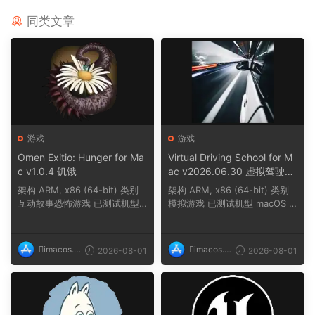
同类文章
游戏
游戏
Omen Exitio: Hunger for Ma
Virtual Driving School for M
c v1.0.4 饥饿
ac v2026.06.30 虚拟驾驶学
校
架构 ARM, x86 (64-bit) 类别
架构 ARM, x86 (64-bit) 类别
互动故事恐怖游戏 已测试机型
模拟游戏 已测试机型 macOS T
macOS Tahoe,...
ahoe, Mac min...
imacos.t
imacos.t
2026-08-01
2026-08-01
op
op