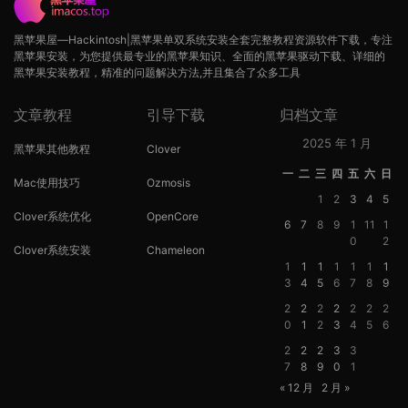
黑苹果屋—Hackintosh|黑苹果单双系统安装全套完整教程资源软件下载，专注
黑苹果安装，为您提供最专业的黑苹果知识、全面的黑苹果驱动下载、详细的
黑苹果安装教程，精准的问题解决方法,并且集合了众多工具
文章教程
引导下载
归档文章
2025 年 1 月
黑苹果其他教程
Clover
一
二
三
四
五
六
日
Mac使用技巧
Ozmosis
1
2
3
4
5
Clover系统优化
OpenCore
6
7
8
9
1
11
1
0
2
Clover系统安装
Chameleon
1
1
1
1
1
1
1
3
4
5
6
7
8
9
2
2
2
2
2
2
2
0
1
2
3
4
5
6
2
2
2
3
3
7
8
9
0
1
« 12 月
2 月 »