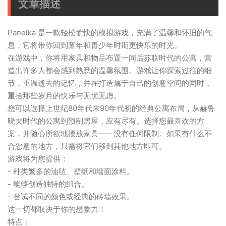
文章描述
Panelka 是一款轻松愉快的模拟游戏，充满了温馨和怀旧的气
息，它将带你回到童年和青少年时期更快乐的时光。
在游戏中，你将用家具和物品布置一间后苏联时代的公寓，营
造出许多人都会感到熟悉的温馨氛围。游戏让你探索过往的细
节，重温逝去的记忆，并在打造属于自己的创意空间的同时，
重拾那些岁月的快乐与无忧无虑。
您可以选择上世纪80年代末90年代初的经典公寓布局，从赫鲁
晓夫时代的公寓到预制房屋，应有尽有。选择您最喜欢的方
案，并随心所欲地摆放家具——没有任何限制。如果有什么不
合您意的地方，只需将它们移到其他地方即可。
游戏将为您提供：
- 种类繁多的油毡、壁纸和墙面涂料。
- 能够创造独特的组合。
- 尝试不同的颜色或经典的砖墙效果。
这一切都取决于你的想象力！
特点：