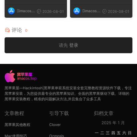
imacos.t
imacos.t
2026-08-01
2026-08-01
op
op
评论
0
请先
登录
黑苹果屋—Hackintosh|黑苹果单双系统安装全套完整教程资源软件下载，专注
黑苹果安装，为您提供最专业的黑苹果知识、全面的黑苹果驱动下载、详细的
黑苹果安装教程，精准的问题解决方法,并且集合了众多工具
文章教程
引导下载
归档文章
2025 年 1 月
黑苹果其他教程
Clover
一
二
三
四
五
六
日
Mac使用技巧
Ozmosis