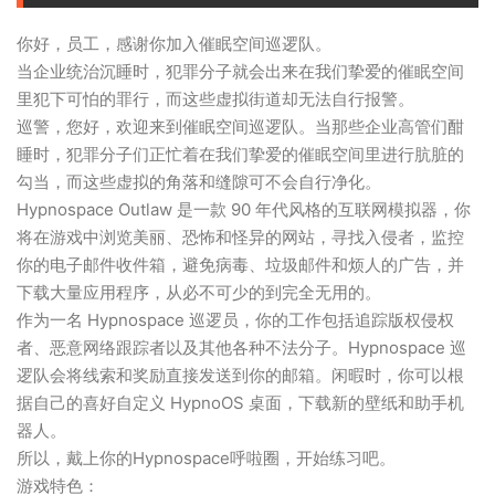
你好，员工，感谢你加入催眠空间巡逻队。
当企业统治沉睡时，犯罪分子就会出来在我们挚爱的催眠空间
里犯下可怕的罪行，而这些虚拟街道却无法自行报警。
巡警，您好，欢迎来到催眠空间巡逻队。当那些企业高管们酣
睡时，犯罪分子们正忙着在我们挚爱的催眠空间里进行肮脏的
勾当，而这些虚拟的角落和缝隙可不会自行净化。
Hypnospace Outlaw 是一款 90 年代风格的互联网模拟器，你
将在游戏中浏览美丽、恐怖和怪异的网站，寻找入侵者，监控
你的电子邮件收件箱，避免病毒、垃圾邮件和烦人的广告，并
下载大量应用程序，从必不可少的到完全无用的。
作为一名 Hypnospace 巡逻员，你的工作包括追踪版权侵权
者、恶意网络跟踪者以及其他各种不法分子。Hypnospace 巡
逻队会将线索和奖励直接发送到你的邮箱。闲暇时，你可以根
据自己的喜好自定义 HypnoOS 桌面，下载新的壁纸和助手机
器人。
所以，戴上你的Hypnospace呼啦圈，开始练习吧。
游戏特色：