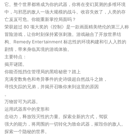
它。整个世界都将成为你的武器，你将在变幻莫测的多维环境
中，与邪恶的敌人一场大规模的战斗。收容失效了，人类的存
亡岌岌可危。你能重新掌控局面吗？
荣获超过 80 项大奖的《控制》是一款画面精美绝伦的第三人称
冒险游戏，让你时刻保持紧张刺激。游戏融合了开放世界结
构、Remedy Entertainment 标志性的环境构建和引人入胜的
剧情，带来身临其境的游戏体验。
主要特点：
揭开谜团。
你能否抵挡住管理局的黑暗秘密？踏上
充满变数角色和奇异事件的史诗级超自然战斗之旅，
寻找失踪的兄弟，并揭开召唤你来到这里的原因
。
万物皆可为武器。
运用武器库中的变形和
念动力，释放毁灭性的力量。探索全新的方式，驾驭
强大的能力，将周围的一切转化为致命武器，摧毁你的敌人。
探索一个隐秘的世界。