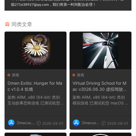
箱271638927@qq.com，我们将第一时间配合处理！
同类文章
游戏
游戏
Omen Exitio: Hunger for Ma
Virtual Driving School for M
c v1.0.4 饥饿
ac v2026.06.30 虚拟驾驶学
校
架构 ARM, x86 (64-bit) 类别
架构 ARM, x86 (64-bit) 类别
互动故事恐怖游戏 已测试机型
模拟游戏 已测试机型 macOS T
macOS Tahoe,...
ahoe, Mac min...
imacos.t
imacos.t
2026-08-01
2026-08-01
op
op