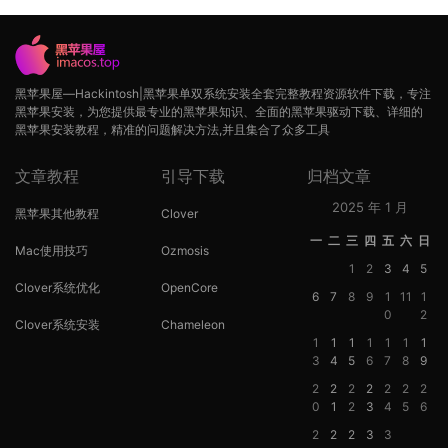
黑苹果屋—Hackintosh|黑苹果单双系统安装全套完整教程资源软件下载，专注
黑苹果安装，为您提供最专业的黑苹果知识、全面的黑苹果驱动下载、详细的
黑苹果安装教程，精准的问题解决方法,并且集合了众多工具
文章教程
引导下载
归档文章
2025 年 1 月
黑苹果其他教程
Clover
一
二
三
四
五
六
日
Mac使用技巧
Ozmosis
1
2
3
4
5
Clover系统优化
OpenCore
6
7
8
9
1
11
1
0
2
Clover系统安装
Chameleon
1
1
1
1
1
1
1
3
4
5
6
7
8
9
2
2
2
2
2
2
2
0
1
2
3
4
5
6
2
2
2
3
3