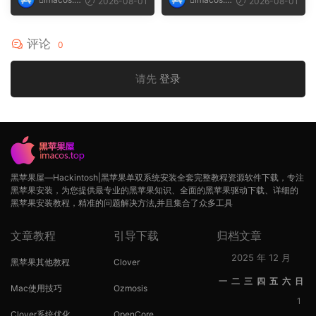
2026-08-01
2026-08-01
op
op
评论
0
请先
登录
黑苹果屋—Hackintosh|黑苹果单双系统安装全套完整教程资源软件下载，专注
黑苹果安装，为您提供最专业的黑苹果知识、全面的黑苹果驱动下载、详细的
黑苹果安装教程，精准的问题解决方法,并且集合了众多工具
文章教程
引导下载
归档文章
2025 年 12 月
黑苹果其他教程
Clover
一
二
三
四
五
六
日
Mac使用技巧
Ozmosis
1
Clover系统优化
OpenCore