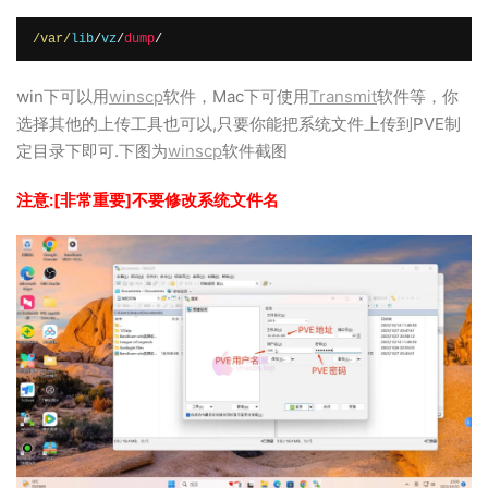
/var/
lib
/
vz
/
dump
/
win下可以用
winscp
软件，Mac下可使用
Transmit
软件等，你
选择其他的上传工具也可以,只要你能把系统文件上传到PVE制
定目录下即可.下图为
winscp
软件截图
注意:[非常重要]不要修改系统文件名