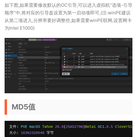
如下图,如果需要修改默认的OC引导,可以进入虚拟机“选项-引导
顺序”中,将对应的引导盘设置为第一启动项即可,(注:winPE建议
从第二项进入,分辨率要好调整些,如果需要winPE联网,设置网卡
为Intel E1000)
MD5值
文件:
 PVE macOS 
Tahoe
26.0
(
25A5279m
)
Beta1
 OC1
.
0.5
Clover5162
大小:
16362328540
字节