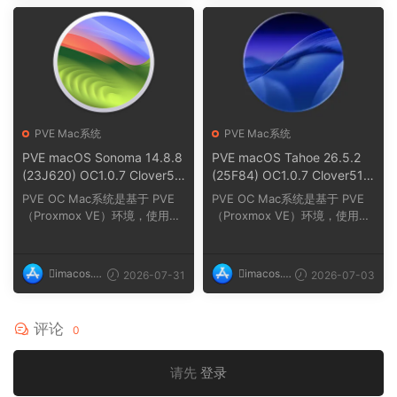
PVE Mac系统
PVE Mac系统
PVE macOS Sonoma 14.8.8
PVE macOS Tahoe 26.5.2
(23J620) OC1.0.7 Clover51
(25F84) OC1.0.7 Clover517
72
2
PVE OC Mac系统是基于 PVE
PVE OC Mac系统是基于 PVE
（Proxmox VE）环境，使用O
（Proxmox VE）环境，使用O
C（OpenCore）引导在PVE
C（OpenCore）引导在PVE
（...
（...
imacos.t
imacos.t
2026-07-31
2026-07-03
op
op
评论
0
请先
登录