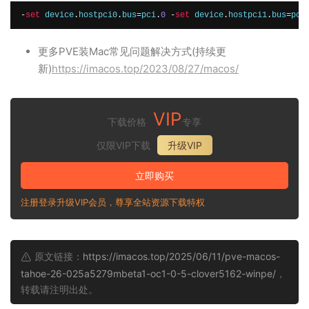
-
set
 device
.
hostpci0
.
bus
=
pci
.
0
-
set
 device
.
hostpci1
.
bus
=
pci
更多PVE装Mac常见问题解决方式(持续更
新)
https://imacos.top/2023/08/27/macos/
VIP
下载价格
专享
仅限VIP下载
升级VIP
立即购买
注册登录升级VIP会员，尊享全站资源下载特权
原文链接：
https://imacos.top/2025/06/11/pve-macos-
tahoe-26-025a5279mbeta1-oc1-0-5-clover5162-winpe/
，
转载请注明出处。