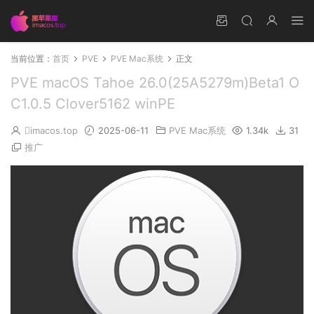
当前位置：
首页
PVE
PVE Mac系统
正文
PVE macOS Tahoe 26.0(25A5279m)Beta1 O
C1.0.5 Clover5162 winPE
imacos.top
2025-06-11
PVE Mac系统
1.34k
31
推广