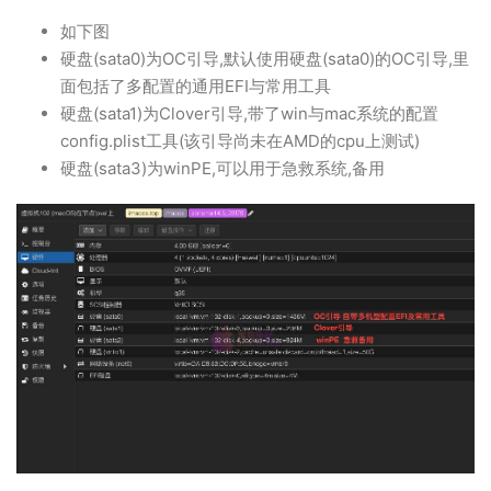
如下图
硬盘(sata0)为OC引导,默认使用硬盘(sata0)的OC引导,里
面包括了多配置的通用EFI与常用工具
硬盘(sata1)为Clover引导,带了win与mac系统的配置
config.plist工具(该引导尚未在AMD的cpu上测试)
硬盘(sata3)为winPE,可以用于急救系统,备用