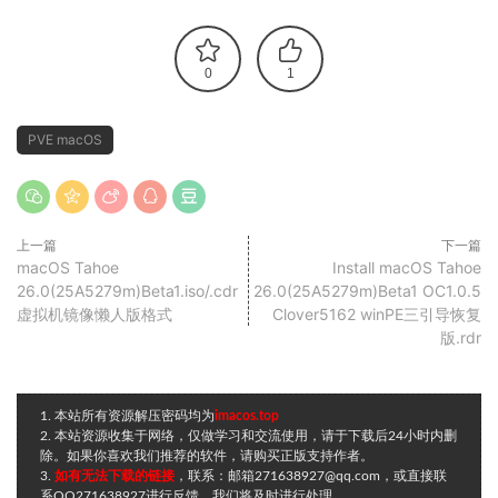
0
1
PVE macOS
上一篇
下一篇
macOS Tahoe
Install macOS Tahoe
26.0(25A5279m)Beta1.iso/.cdr
26.0(25A5279m)Beta1 OC1.0.5
虚拟机镜像懒人版格式
Clover5162 winPE三引导恢复
版.rdr
1. 本站所有资源解压密码均为
imacos.top
2. 本站资源收集于网络，仅做学习和交流使用，请于下载后24小时内删
除。如果你喜欢我们推荐的软件，请购买正版支持作者。
3.
如有无法下载的链接
，联系：邮箱271638927@qq.com，或直接联
系QQ271638927进行反馈，我们将及时进行处理。