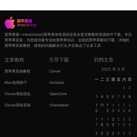
黑苹果屋—Hackintosh|黑苹果单双系统安装全套完整教程资源软件下载，专注
黑苹果安装，为您提供最专业的黑苹果知识、全面的黑苹果驱动下载、详细的
黑苹果安装教程，精准的问题解决方法,并且集合了众多工具
文章教程
引导下载
归档文章
2025 年 6 月
黑苹果其他教程
Clover
一
二
三
四
五
六
日
Mac使用技巧
Ozmosis
1
2
Clover系统优化
OpenCore
3
4
5
6
7
8
9
Clover系统安装
Chameleon
1
11
1
1
1
1
1
0
2
3
4
5
6
1
1
1
2
2
2
2
7
8
9
0
1
2
3
2
2
2
2
2
2
3