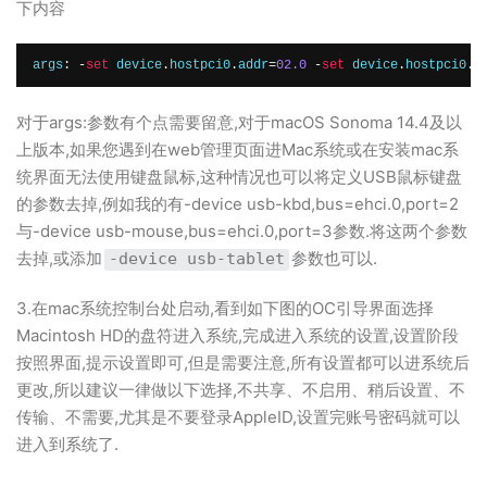
下内容
args
:
-
set
 device
.
hostpci0
.
addr
=
02.0
-
set
 device
.
hostpci0
.
x
对于
args
:参数有个点需要留意,对于
macOS Sonoma 14.4及以
上版本,如果您遇到在web管理页面进Mac系统或在安装mac系
统界面无法使用键盘鼠标,这种情况也可以将定义USB鼠标键盘
的参数去掉,例如我的有-device usb-kbd,bus=ehci.0,port=2
与-device usb-mouse,bus=ehci.0,port=3参数.将这两个参数
去掉,或添加
参数也可以.
-device usb-tablet
3.在mac系统控制台处启动,看到如下图的OC引导界面选择
Macintosh HD的盘符进入系统,完成进入系统的设置,设置阶段
按照界面,提示设置即可,但是需要注意,所有设置都可以进系统后
更改,所以建议一律做以下选择,不共享、不启用、稍后设置、不
传输、不需要,尤其是不要登录AppleID,设置完账号密码就可以
进入到系统了.