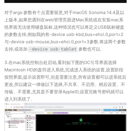
对于
args
:参数有个点需要留意,对于
macOS Sonoma 14.4及以
上版本,如果您遇到在web管理页面进Mac系统或在安装mac系
统界面无法使用键盘鼠标,这种情况也可以将定义USB鼠标键盘
的参数去掉,例如我的有-device usb-kbd,bus=ehci.0,port=2
与-device usb-mouse,bus=ehci.0,port=3参数.将这两个参数
去掉,或添加
参数也可以.
-device usb-tablet
3.在mac系统控制台处启动,看到如下图的OC引导界面选择
Macintosh HD的盘符进入系统,完成进入系统的设置,设置阶段
按照界面,提示设置即可,但是需要注意,所有设置都可以进系统后
更改,所以建议一律做以下选择,不共享、不启用、稍后设置、不
传输、不需要,尤其是不要登录AppleID,设置完账号密码就可以
进入到系统了.