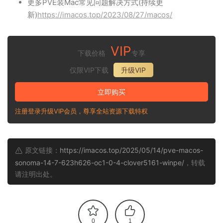
更多PVE装Mac常见问题解决方式(持续更
新)
https://imacos.top/2023/08/27/macos/
VIP
下载价格
专享
仅限VIP下载
升级VIP
立即购买
注册登录升级VIP会员，尊享全站资源下载特权
原文链接：
https://imacos.top/2025/05/14/pve-macos-
sonoma-14-7-623h626-oc1-0-4-clover5161-winpe/
，转载
请注明出处。
0
1