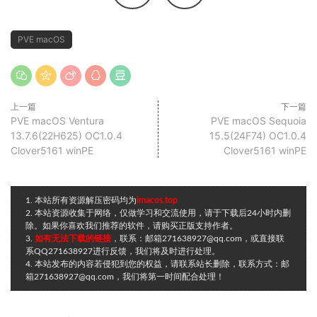
PVE macOS
上一篇
下一篇
PVE macOS Ventura
PVE macOS Sequoia
13.7.6(22H625) OC1.0.4
15.5(24F74) OC1.0.4
Clover5161 winPE
Clover5161 winPE
1. 本站所有资源解压密码均为
imacos.top
2. 本站资源收集于网络，仅做学习和交流使用，请于下载后24小时内删
除。如果你喜欢我们推荐的软件，请购买正版支持作者。
3.
如有无法下载的链接
，联系：邮箱271638927@qq.com，或直接联
系QQ271638927进行反馈，我们将及时进行处理。
4. 本站发布的内容若侵犯到您的权益，请联系站长删除，联系方式：邮
箱271638927@qq.com，我们将第一时间配合处理！