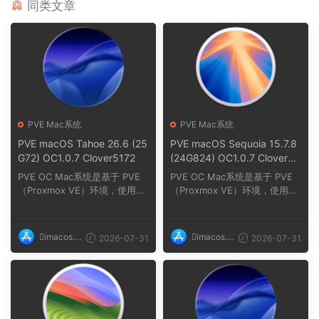
同类文章
PVE Mac系统
PVE Mac系统
PVE macOS Tahoe 26.6 (25
PVE macOS Sequoia 15.7.8
G72) OC1.0.7 Clover5172
(24G824) OC1.0.7 Clover51
72
PVE OC Mac系统是基于 PVE
PVE OC Mac系统是基于 PVE
（Proxmox VE）环境，使用O
（Proxmox VE）环境，使用O
C（OpenCore）引导在PVE
C（OpenCore）引导在PVE
（...
（...
imacos.t
imacos.t
2026-07-31
2026-07-31
op
op