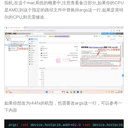
拟机,在这个mac系统的概要中,注意查看备注部分,如果你的CPU
是AMD,到这个指定的路径文件中替换掉args这一行.如果是英特
尔的CPU,则无需修改.
如果你想改为i44fx的机型，也需要改args这一行，可以参考一
下内容
args
:
-
set
 device
.
hostpci0
.
addr
=
02.0
-
set
 device
.
hostpci0
.
x