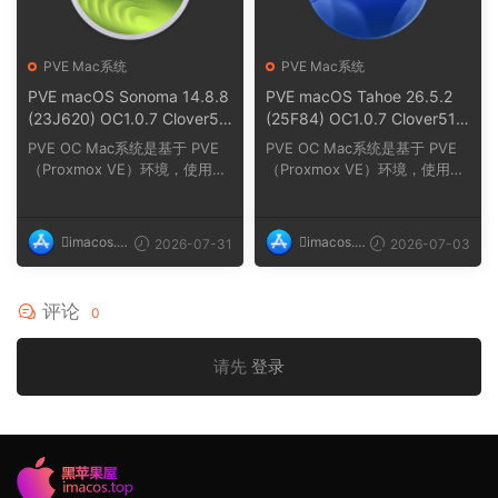
PVE Mac系统
PVE Mac系统
PVE macOS Sonoma 14.8.8
PVE macOS Tahoe 26.5.2
(23J620) OC1.0.7 Clover51
(25F84) OC1.0.7 Clover517
72
2
PVE OC Mac系统是基于 PVE
PVE OC Mac系统是基于 PVE
（Proxmox VE）环境，使用O
（Proxmox VE）环境，使用O
C（OpenCore）引导在PVE
C（OpenCore）引导在PVE
（...
（...
imacos.t
imacos.t
2026-07-31
2026-07-03
op
op
评论
0
请先
登录