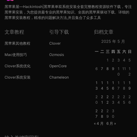
黑苹果屋—Hackintosh|黑苹果单双系统安装全套完整教程资源软件下载，专注
黑苹果安装，为您提供最专业的黑苹果知识、全面的黑苹果驱动下载、详细的
黑苹果安装教程，精准的问题解决方法,并且集合了众多工具
文章教程
引导下载
归档文章
2025 年 5 月
黑苹果其他教程
Clover
一
二
三
四
五
六
日
Mac使用技巧
Ozmosis
1
2
3
4
5
Clover系统优化
OpenCore
6
7
8
9
1
11
1
0
2
Clover系统安装
Chameleon
1
1
1
1
1
1
1
3
4
5
6
7
8
9
2
2
2
2
2
2
2
0
1
2
3
4
5
6
2
2
2
3
7
8
9
0
« 4 月
6 月 »