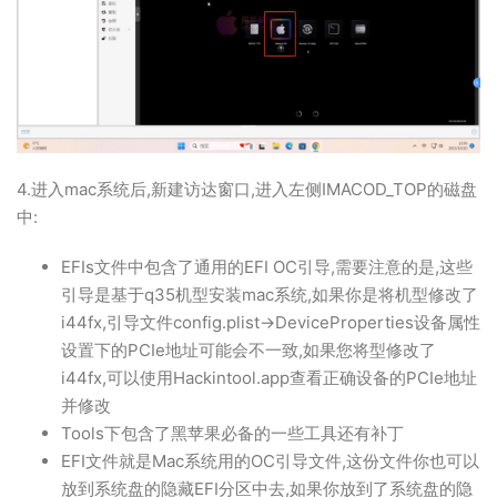
4.进入mac系统后,新建访达窗口,进入左侧IMACOD_TOP的磁盘
中:
EFIs文件中包含了通用的EFI OC引导,需要注意的是,这些
引导是基于q35机型安装mac系统,如果你是将机型修改了
i44fx,引导文件config.plist->DeviceProperties设备属性
设置下的PCIe地址可能会不一致,如果您将型修改了
i44fx,可以使用Hackintool.app查看正确设备的PCIe地址
并修改
Tools下包含了黑苹果必备的一些工具还有补丁
EFI文件就是Mac系统用的OC引导文件,这份文件你也可以
放到系统盘的隐藏EFI分区中去,如果你放到了系统盘的隐