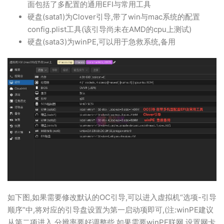
面包括了多配置的通用EFI与常用工具
硬盘(sata1)为Clover引导,带了win与mac系统的配置
config.plist工具(该引导尚未在AMD的cpu上测试)
硬盘(sata3)为winPE,可以用于急救系统,备用
如下图,如果需要修改默认的OC引导,可以进入虚拟机“选项-引导
顺序”中,将对应的引导盘设置为第一启动项即可,(注:winPE建议
从第二项进入,分辨率要好调整些,如果需要winPE联网,设置网卡