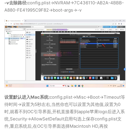
-v去除路径:
config.plist->NVRAM->7C436110-AB2A-4BBB-
A880-FE41995C9F82->boot-args->-v
设置默认进入Mac系统:
config.plist->Misc->Boot->Timeout等
待时间->设置为5秒左右,当然你也可以设置为其他值,设置为0
时,就看不到OC引导界面,开机直接看到apple苹果logo后进入系
统,Security->AllowSetDefault启用勾选上保存config.plist文
件,重启系统后,在OC引导界面选择Macintosh HD,再按