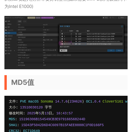
为Intel E1000)
MD5值
文件:
 PVE macOS 
Sonoma
14.7
.
6
(
23H626
)
 OC1
.
0.4
Clover5161
 win
大小:
13510030120
字节
修改时间:
2025
年
5
月
13
日,
16
:
43
:
57
MD5
:
15196306B154549CB3E979166568244D
SHA1
:
15D43F5042D6D4C6097B15FAEE8888C1F0D166F5
CRC32
:
 EC71D649