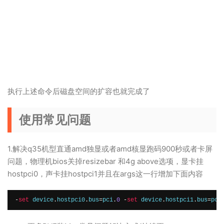
执行上述命令后磁盘空间的扩容也就完成了
使用常见问题
1.解决q35机型直通amd独显或者amd核显跑码900秒或者卡屏
问题，物理机bios关掉resizebar 和4g above选项，显卡挂
hostpci0，声卡挂hostpci1并且在args这一行增加下面内容
-
set
 device
.
hostpci0
.
bus
=
pci
.
0
-
set
 device
.
hostpci1
.
bus
=
pci