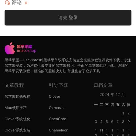
评论
0
请先
登录
黑苹果屋—Hackintosh|黑苹果单双系统安装全套完整教程资源软件下载，专注
黑苹果安装，为您提供最专业的黑苹果知识、全面的黑苹果驱动下载、详细的
黑苹果安装教程，精准的问题解决方法,并且集合了众多工具
文章教程
引导下载
归档文章
2024 年 12 月
黑苹果其他教程
Clover
一
二
三
四
五
六
日
Mac使用技巧
Ozmosis
1
2
Clover系统优化
OpenCore
3
4
5
6
7
8
9
Clover系统安装
Chameleon
1
11
1
1
1
1
1
0
2
3
4
5
6