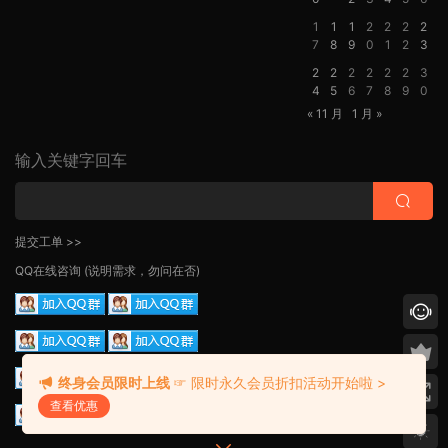
1
1
1
2
2
2
2
7
8
9
0
1
2
3
2
2
2
2
2
2
3
4
5
6
7
8
9
0
« 11 月
1 月 »
输入关键字回车
提交工单 >>
QQ在线咨询
(说明需求，勿问在否)
终身会员限时上线
☞ 限时永久会员折扣活动开始啦 >
查看优惠