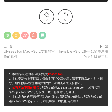
0
0
上一篇
下一篇
Ulysses For Mac v36.2专业的写
Invisible v3.0.2是一款简单易用
作的软件
的文件隐藏工具
1. 本站所有资源解压密码均为
imacos.top
2. 本站资源收集于网络，仅做学习和交流使用，请于下载后24小时内删
除。如果你喜欢我们推荐的软件，请购买正版支持作者。
3.
如有无法下载的链接
，联系：邮箱271638927@qq.com，或直接联
系QQ271638927进行反馈，我们将及时进行处理。
4. 本站发布的内容若侵犯到您的权益，请联系站长删除，联系方式：邮
箱271638927@qq.com，我们将第一时间配合处理！