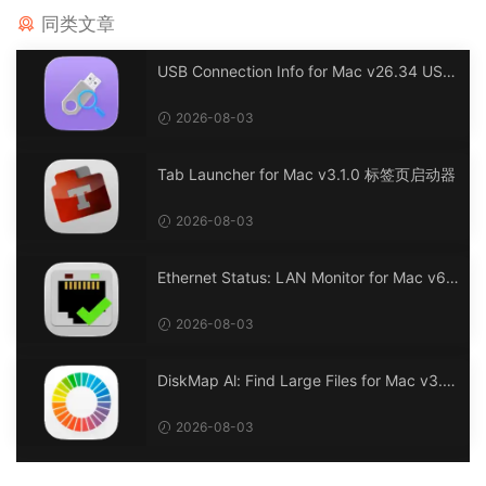
同类文章
USB Connection Info for Mac v26.34 USB
连接信息
2026-08-03
Tab Launcher for Mac v3.1.0 标签页启动器
2026-08-03
Ethernet Status: LAN Monitor for Mac v6.
0 以太网状态：LAN 监控
2026-08-03
DiskMap Al: Find Large Files for Mac v3.1
DiskMap AL：查找大文件
2026-08-03