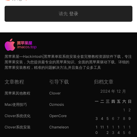
请先
登录
黑苹果屋—Hackintosh|黑苹果单双系统安装全套完整教程资源软件下载，专注
黑苹果安装，为您提供最专业的黑苹果知识、全面的黑苹果驱动下载、详细的
黑苹果安装教程，精准的问题解决方法,并且集合了众多工具
文章教程
引导下载
归档文章
2024 年 12 月
黑苹果其他教程
Clover
一
二
三
四
五
六
日
Mac使用技巧
Ozmosis
1
2
Clover系统优化
OpenCore
3
4
5
6
7
8
9
Clover系统安装
Chameleon
1
11
1
1
1
1
1
0
2
3
4
5
6