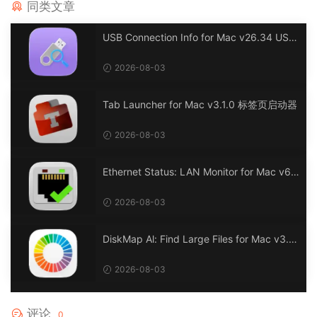
同类文章
USB Connection Info for Mac v26.34 USB
连接信息
2026-08-03
Tab Launcher for Mac v3.1.0 标签页启动器
2026-08-03
Ethernet Status: LAN Monitor for Mac v6.
0 以太网状态：LAN 监控
2026-08-03
DiskMap Al: Find Large Files for Mac v3.1
DiskMap AL：查找大文件
2026-08-03
评论
0