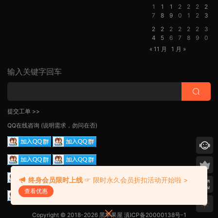
1
1
1
2
2
2
2
7
8
9
0
1
2
3
2
2
2
2
2
2
3
4
5
6
7
8
9
0
« 11 月
1 月 »
输入关键字回车
提交工单 >>
QQ在线咨询
(说明需求，勿问在否)
终身会员限时上线
☞ 限时永久会员折扣活动开始啦 >
查看优惠
Copyright © 2018-2026 黑苹果屋
滇ICP备20000138号-1