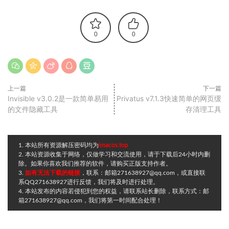
0
0
上一篇
下一篇
Invisible v3.0.2是一款简单易用
Privatus v7.1.3快速简单的网页缓
的文件隐藏工具
存清理工具
1. 本站所有资源解压密码均为
imacos.top
2. 本站资源收集于网络，仅做学习和交流使用，请于下载后24小时内删
除。如果你喜欢我们推荐的软件，请购买正版支持作者。
3.
如有无法下载的链接
，联系：邮箱271638927@qq.com，或直接联
系QQ271638927进行反馈，我们将及时进行处理。
4. 本站发布的内容若侵犯到您的权益，请联系站长删除，联系方式：邮
箱271638927@qq.com，我们将第一时间配合处理！