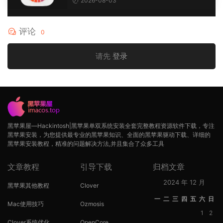
2026-08-03
评论
0
请先
登录
黑苹果屋—Hackintosh|黑苹果单双系统安装全套完整教程资源软件下载，专注
黑苹果安装，为您提供最专业的黑苹果知识、全面的黑苹果驱动下载、详细的
黑苹果安装教程，精准的问题解决方法,并且集合了众多工具
文章教程
引导下载
归档文章
2024 年 12 月
黑苹果其他教程
Clover
一
二
三
四
五
六
日
Mac使用技巧
Ozmosis
1
2
Clover系统优化
OpenCore