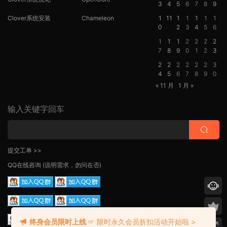
3
4
5
6
7
8
9
Clover系统安装
Chameleon
1
11
1
1
1
1
1
0
2
3
4
5
6
1
1
1
2
2
2
2
7
8
9
0
1
2
3
2
2
2
2
2
2
3
4
5
6
7
8
9
0
« 11 月
1 月 »
输入关键字回车
提交工单 >>
QQ在线咨询
(说明需求，勿问在否)
终身会员限时上线
☞ 限时永久会员折扣活动开始啦 >