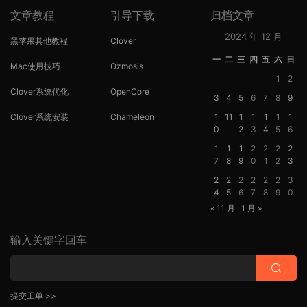
文章教程
引导下载
归档文章
2024 年 12 月
黑苹果其他教程
Clover
一
二
三
四
五
六
日
Mac使用技巧
Ozmosis
1
2
Clover系统优化
OpenCore
3
4
5
6
7
8
9
Clover系统安装
Chameleon
1
11
1
1
1
1
1
0
2
3
4
5
6
1
1
1
2
2
2
2
7
8
9
0
1
2
3
2
2
2
2
2
2
3
4
5
6
7
8
9
0
« 11 月
1 月 »
输入关键字回车
提交工单 >>