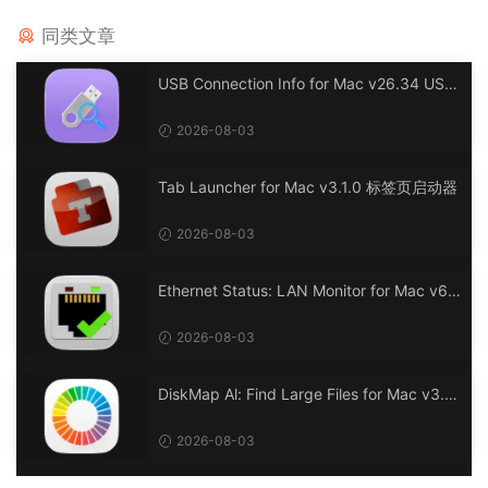
同类文章
USB Connection Info for Mac v26.34 USB
连接信息
2026-08-03
Tab Launcher for Mac v3.1.0 标签页启动器
2026-08-03
Ethernet Status: LAN Monitor for Mac v6.
0 以太网状态：LAN 监控
2026-08-03
DiskMap Al: Find Large Files for Mac v3.1
DiskMap AL：查找大文件
2026-08-03