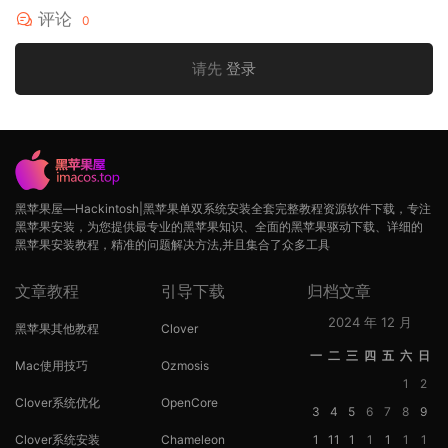
评论
0
请先
登录
黑苹果屋—Hackintosh|黑苹果单双系统安装全套完整教程资源软件下载，专注
黑苹果安装，为您提供最专业的黑苹果知识、全面的黑苹果驱动下载、详细的
黑苹果安装教程，精准的问题解决方法,并且集合了众多工具
文章教程
引导下载
归档文章
2024 年 12 月
黑苹果其他教程
Clover
一
二
三
四
五
六
日
Mac使用技巧
Ozmosis
1
2
Clover系统优化
OpenCore
3
4
5
6
7
8
9
Clover系统安装
Chameleon
1
11
1
1
1
1
1