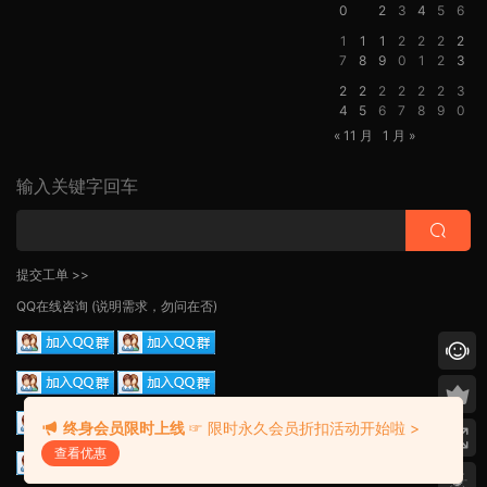
0
2
3
4
5
6
1
1
1
2
2
2
2
7
8
9
0
1
2
3
2
2
2
2
2
2
3
4
5
6
7
8
9
0
« 11 月
1 月 »
输入关键字回车
提交工单 >>
QQ在线咨询
(说明需求，勿问在否)
终身会员限时上线
☞ 限时永久会员折扣活动开始啦 >
查看优惠