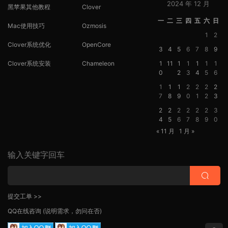
2024 年 12 月
黑苹果其他教程
Clover
一
二
三
四
五
六
日
Mac使用技巧
Ozmosis
1
2
Clover系统优化
OpenCore
3
4
5
6
7
8
9
Clover系统安装
Chameleon
1
11
1
1
1
1
1
0
2
3
4
5
6
1
1
1
2
2
2
2
7
8
9
0
1
2
3
2
2
2
2
2
2
3
4
5
6
7
8
9
0
« 11 月
1 月 »
输入关键字回车
提交工单 >>
QQ在线咨询
(说明需求，勿问在否)