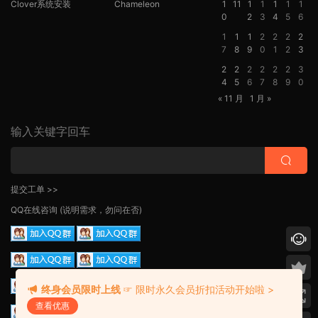
Clover系统安装
Chameleon
1
11
1
1
1
1
1
0
2
3
4
5
6
1
1
1
2
2
2
2
7
8
9
0
1
2
3
2
2
2
2
2
2
3
4
5
6
7
8
9
0
« 11 月
1 月 »
输入关键字回车
提交工单 >>
QQ在线咨询
(说明需求，勿问在否)
终身会员限时上线
☞ 限时永久会员折扣活动开始啦 >
查看优惠