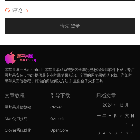
评论
0
请先
登录
黑苹果屋—Hackintosh|黑苹果单双系统安装全套完整教程资源软件下载，专注
黑苹果安装，为您提供最专业的黑苹果知识、全面的黑苹果驱动下载、详细的
黑苹果安装教程，精准的问题解决方法,并且集合了众多工具
文章教程
引导下载
归档文章
2024 年 12 月
黑苹果其他教程
Clover
一
二
三
四
五
六
日
Mac使用技巧
Ozmosis
1
2
Clover系统优化
OpenCore
3
4
5
6
7
8
9