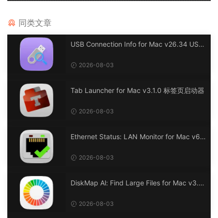
同类文章
USB Connection Info for Mac v26.34 USB
连接信息
2026-08-03
Tab Launcher for Mac v3.1.0 标签页启动器
2026-08-03
Ethernet Status: LAN Monitor for Mac v6.
0 以太网状态：LAN 监控
2026-08-03
DiskMap Al: Find Large Files for Mac v3.1
DiskMap AL：查找大文件
2026-08-03