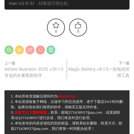
mac-v2-5-5/
，转载请注明出处。
0
0
上一篇
下一篇
Adobe Illustrator 2025 v29.1.0
Magic Battery v8.1.5一款电池管
专业的矢量图形软件
理工具
1. 本站所有资源解压密码均为
imacos.top
2. 本站资源收集于网络，仅做学习和交流使用，请于下载后24小时内删
除。如果你喜欢我们推荐的软件，请购买正版支持作者。
3.
如有无法下载的链接
，联系：邮箱271638927@qq.com，或直接联
系QQ271638927进行反馈，我们将及时进行处理。
4. 本站发布的内容若侵犯到您的权益，请联系站长删除，联系方式：邮
箱271638927@qq.com，我们将第一时间配合处理！