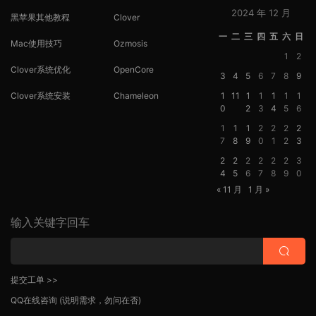
2024 年 12 月
黑苹果其他教程
Clover
一
二
三
四
五
六
日
Mac使用技巧
Ozmosis
1
2
Clover系统优化
OpenCore
3
4
5
6
7
8
9
Clover系统安装
Chameleon
1
11
1
1
1
1
1
0
2
3
4
5
6
1
1
1
2
2
2
2
7
8
9
0
1
2
3
2
2
2
2
2
2
3
4
5
6
7
8
9
0
« 11 月
1 月 »
输入关键字回车
提交工单 >>
QQ在线咨询
(说明需求，勿问在否)