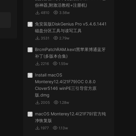
份神器,附激活教程+注册机)
4810
3.56w
免安装版DiskGenius Pro v5.4.6.1441
4
磁盘分区工具与读写工具
3531
2.79w
BrcmPatchRAM.kext黑苹果博通蓝牙
5
补丁(多版本合集)
2216
1.55w
Install macOS
6
Monterey12.4(21F79)OC 0.8.0
Clover5146 winPE三引导官方原
版.dmg
2005
1.28w
macOS Monterey12.4(21F79)官方纯
7
净恢复版
1977
1.13w