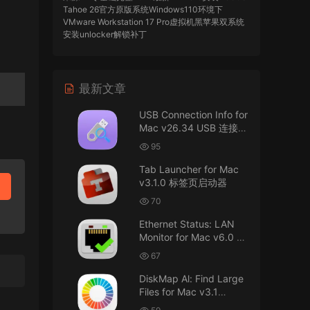
Tahoe 26官方原版系统Windows110环境下
VMware Workstation 17 Pro虚拟机黑苹果双系统
安装unlocker解锁补丁
imacos.top
• 2026-07-29
最新文章
AIO = All In One，一站式整合完整版
USB Connection Info for
来源：
DaVinci Resolve Studio 21 for Mac
Mac v26.34 USB 连接信
v21.0.3 AIO 达芬奇世界顶级调色软件
息
95
imacos.top
• 2026-07-29
Tab Launcher for Mac
v3.1.0 标签页启动器
Mac长存
70
来源：
macOS Golden Gate 27 完整安装包链
Ethernet Status: LAN
接！直接从苹果公司下载。
Monitor for Mac v6.0 以
太网状态：LAN 监控
u8562248263583923 • 2026-07-29
67
DiskMap Al: Find Large
黑苹果已死
Files for Mac v3.1
DiskMap AL：查找大文
来源：
macOS Golden Gate 27 完整安装包链