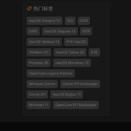
热门标签
macOS Sonoma 14
ISO
CDR
DMG
macOS Sequoia 15
RDR
macOS Ventura 13
PVE macOS
VMWare OC
macOS Tahoe 26
PVE
Proxmox VE
macOS Monterey 12
OpenCore Legacy Patcher
Windows Server
Clover EFI bootloader
Clover EFI
macOS BigSur 11
Windows 11
OpenCore EFI Bootloader