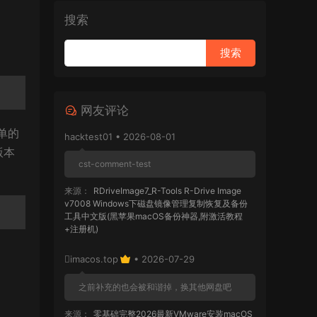
搜索
网友评论
简单的
hacktest01 • 2026-08-01
版本
cst-comment-test
来源：
RDriveImage7_R-Tools R-Drive Image
v7008 Windows下磁盘镜像管理复制恢复及备份
工具中文版(黑苹果macOS备份神器,附激活教程
+注册机)
imacos.top
• 2026-07-29
之前补充的也会被和谐掉，换其他网盘吧
来源：
零基础完整2026最新VMware安装macOS