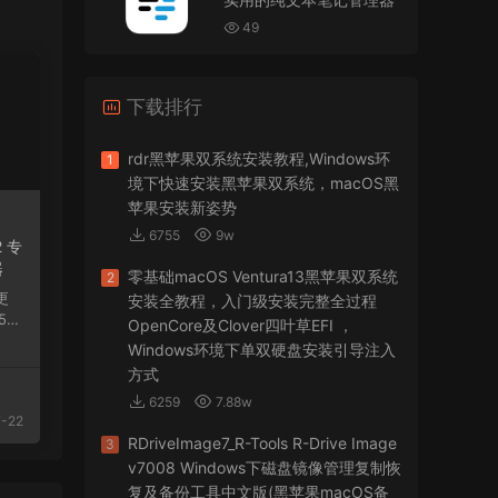
VMware Workstation 17 Pro虚拟机黑苹果双系统
安装unlocker解锁补丁
49
jir75
• 2026-07-21
下载排行
怎么安装？
来源：
PDFify for Mac v5.0 专业的PDF处理软件
rdr黑苹果双系统安装教程,Windows环
1
境下快速安装黑苹果双系统，macOS黑
imacos.top
• 2026-07-19
苹果安装新姿势
6755
9w
2 专
密码都是统一的imacos.top
器
零基础macOS Ventura13黑苹果双系统
2
来源：
Adobe Photoshop 2026 for Mac v27.8.0
安装全教程，入门级安装完整全过程
专业的图片处理软件
.3
OpenCore及Clover四叶草EFI ，
Windows环境下单双硬盘安装引导注入
方式
6259
7.88w
-22
RDriveImage7_R-Tools R-Drive Image
3
v7008 Windows下磁盘镜像管理复制恢
复及备份工具中文版(黑苹果macOS备