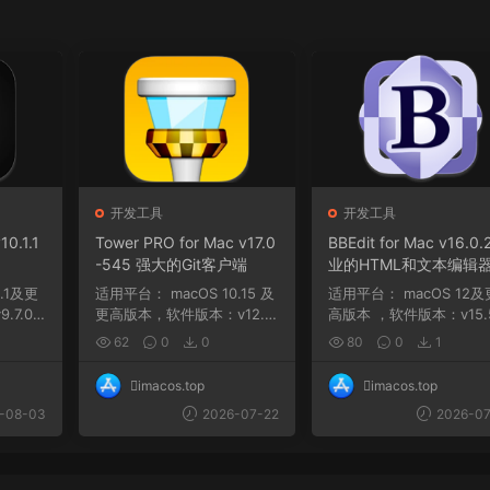
开发工具
开发工具
10.1.1
Tower PRO for Mac v17.0
BBEdit for Mac v16.0.
-545 强大的Git客户端
业的HTML和文本编辑
适用平台： macOS 10.15 及
适用平台： macOS 12及更
.7.0
更高版本，软件版本：v12.5.
高版本 ，软件版本：v15.5
2(466) macOS 1...
macOS 12 及更高...
62
0
0
80
0
1
imacos.top
imacos.top
-08-03
2026-07-22
2026-07