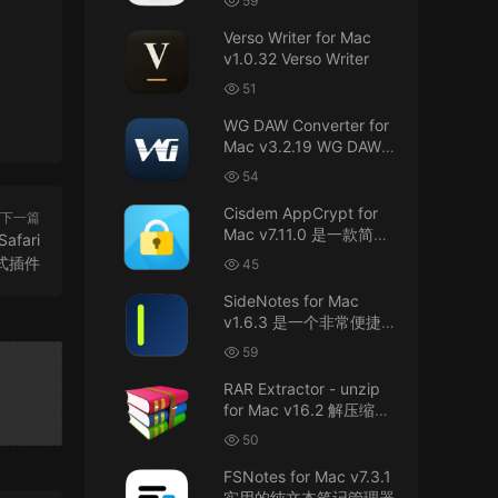
59
接！直接从苹果公司下载。
件
Verso Writer for Mac
v1.0.32 Verso Writer
u6525353742092371
• 2026-07-26
51
不懂就问，AIO版本表示什么意思呢？
WG DAW Converter for
来源：
DaVinci Resolve Studio 21 for Mac
Mac v3.2.19 WG DAW转
v21.0.3 AIO 达芬奇世界顶级调色软件
换器
54
janm999 • 2026-07-23
Cisdem AppCrypt for
下一篇
Mac v7.11.0 是一款简单
afari
谢谢分享~
好用的Mac应用加密软件
式插件
45
来源：
AppleIGC.kext v1.8 黑苹果2.5G有线网卡
SideNotes for Mac
驱动i225 i226
v1.6.3 是一个非常便捷的
笔记软件
59
u9121732520675862 • 2026-07-22
RAR Extractor - unzip
可以重新发送夸克的资源吗，夸克的已经失
for Mac v16.2 解压缩工
效了
具
50
来源：
零基础完整2026最新VMware安装macOS
FSNotes for Mac v7.3.1
Tahoe 26官方原版系统Windows110环境下
实用的纯文本笔记管理器