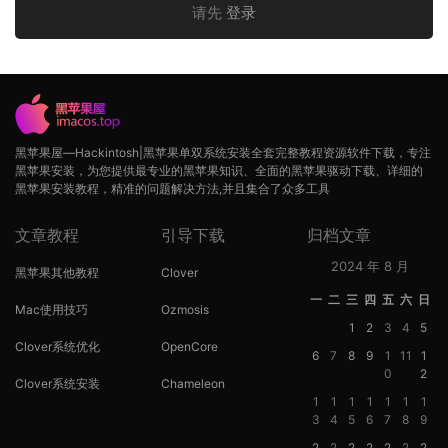
请先
登录
黑苹果屋—Hackintosh|黑苹果单双系统安装全套完整教程资源软件下载，专注
黑苹果安装，为您提供最专业的黑苹果知识、全面的黑苹果驱动下载、详细的
黑苹果安装教程，精准的问题解决方法,并且集合了众多工具
文章教程
引导下载
归档文章
2024 年 8 月
黑苹果其他教程
Clover
一
二
三
四
五
六
日
Mac使用技巧
Ozmosis
1
2
3
4
5
Clover系统优化
OpenCore
6
7
8
9
1
11
1
0
2
Clover系统安装
Chameleon
1
1
1
1
1
1
1
3
4
5
6
7
8
9
2
2
2
2
2
2
2