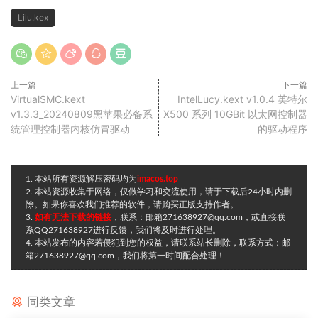
Lilu.kex
上一篇
下一篇
VirtualSMC.kext
IntelLucy.kext v1.0.4 英特尔
v1.3.3_20240809黑苹果必备系
X500 系列 10GBit 以太网控制器
统管理控制器内核仿冒驱动
的驱动程序
1. 本站所有资源解压密码均为
imacos.top
2. 本站资源收集于网络，仅做学习和交流使用，请于下载后24小时内删
除。如果你喜欢我们推荐的软件，请购买正版支持作者。
3.
如有无法下载的链接
，联系：邮箱271638927@qq.com，或直接联
系QQ271638927进行反馈，我们将及时进行处理。
4. 本站发布的内容若侵犯到您的权益，请联系站长删除，联系方式：邮
箱271638927@qq.com，我们将第一时间配合处理！
同类文章