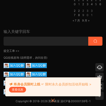
0
1
2
3
4
5
6
2
2
2
3
3
7
8
9
0
1
« 7 月
9 月 »
输入关键字回车
提交工单 >>
QQ在线咨询
(说明需求，勿问在否)
终身会员限时上线
☞ 限时永久会员折扣活动开始啦 >
查看优惠
Copyright © 2018-2026 黑苹果屋
滇ICP备20000138号-1