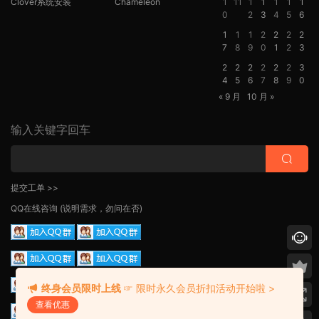
Clover系统安装
Chameleon
1
11
1
1
1
1
1
0
2
3
4
5
6
1
1
1
2
2
2
2
7
8
9
0
1
2
3
2
2
2
2
2
2
3
4
5
6
7
8
9
0
« 9 月
10 月 »
输入关键字回车
提交工单 >>
QQ在线咨询
(说明需求，勿问在否)
终身会员限时上线
☞ 限时永久会员折扣活动开始啦 >
查看优惠