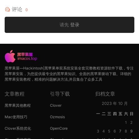
评论
0
请先
登录
黑苹果屋—Hackintosh|黑苹果单双系统安装全套完整教程资源软件下载，专注
黑苹果安装，为您提供最专业的黑苹果知识、全面的黑苹果驱动下载、详细的
黑苹果安装教程，精准的问题解决方法,并且集合了众多工具
文章教程
引导下载
归档文章
2023 年 10 月
黑苹果其他教程
Clover
一
二
三
四
五
六
日
Mac使用技巧
Ozmosis
1
2
Clover系统优化
OpenCore
3
4
5
6
7
8
9