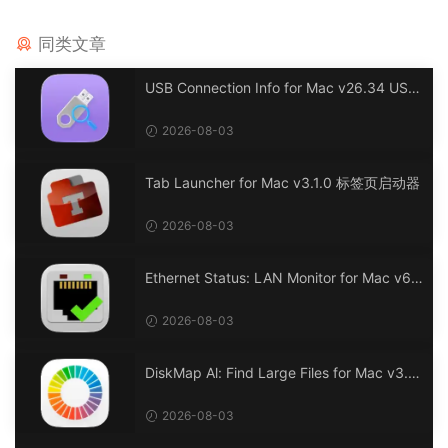
同类文章
USB Connection Info for Mac v26.34 USB
连接信息
2026-08-03
Tab Launcher for Mac v3.1.0 标签页启动器
2026-08-03
Ethernet Status: LAN Monitor for Mac v6.
0 以太网状态：LAN 监控
2026-08-03
DiskMap Al: Find Large Files for Mac v3.1
DiskMap AL：查找大文件
2026-08-03