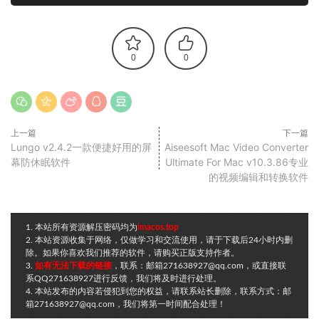
0
0
上一篇
下一篇
Lungo v2.4.2一款便捷好用的屏
Aiseesoft Mac Video Converter
幕防休眠软件
Ultimate For Mac v10.3.86专业
的视频编辑和转换软件
1. 本站所有资源解压密码均为
imacos.top
2. 本站资源收集于网络，仅做学习和交流使用，请于下载后24小时内删
除。如果你喜欢我们推荐的软件，请购买正版支持作者。
3.
如有无法下载的链接
，联系：邮箱271638927@qq.com，或直接联
系QQ271638927进行反馈，我们将及时进行处理。
4. 本站发布的内容若侵犯到您的权益，请联系站长删除，联系方式：邮
箱271638927@qq.com，我们将第一时间配合处理！