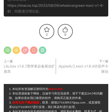
https://imacos.top/2023/08/09/whatevergreen-kext-v1-6-
6/
，转载请注明出处。
2
0
上一篇
下一篇
Lilu.kex v1.6.7黑苹果必备驱动扩
AppleALC.kext v1.8.4仿冒声卡
展库
驱动
1. 本站所有资源解压密码均为
imacos.top
2. 本站资源收集于网络，仅做学习和交流使用，请于下载后24小时内删
除。如果你喜欢我们推荐的软件，请购买正版支持作者。
3.
如有无法下载的链接
，联系：邮箱271638927@qq.com，或直接联
系QQ271638927进行反馈，我们将及时进行处理。
4. 本站发布的内容若侵犯到您的权益，请联系站长删除，联系方式：邮