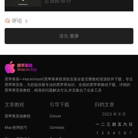
2025-10-17
评论
0
请先
登录
黑苹果屋—Hackintosh|黑苹果单双系统安装全套完整教程资源软件下载，专注
黑苹果安装，为您提供最专业的黑苹果知识、全面的黑苹果驱动下载、详细的
黑苹果安装教程，精准的问题解决方法,并且集合了众多工具
文章教程
引导下载
归档文章
2023 年 8 月
黑苹果其他教程
Clover
一
二
三
四
五
六
日
Mac使用技巧
Ozmosis
1
2
3
4
5
6
7