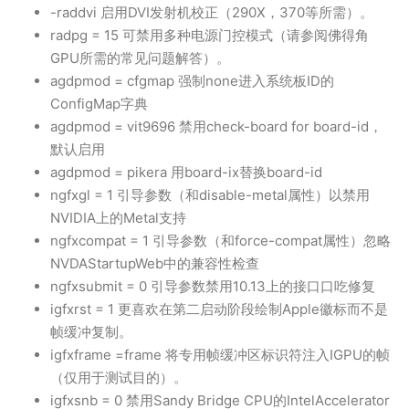
-raddvi 启用DVI发射机校正（290X，370等所需）。
radpg = 15 可禁用多种电源门控模式（请参阅佛得角
GPU所需的常见问题解答）。
agdpmod = cfgmap 强制none进入系统板ID的
ConfigMap字典
agdpmod = vit9696 禁用check-board for board-id，
默认启用
agdpmod = pikera 用board-ix替换board-id
ngfxgl = 1 引导参数（和disable-metal属性）以禁用
NVIDIA上的Metal支持
ngfxcompat = 1 引导参数（和force-compat属性）忽略
NVDAStartupWeb中的兼容性检查
ngfxsubmit = 0 引导参数禁用10.13上的接口口吃修复
igfxrst = 1 更喜欢在第二启动阶段绘制Apple徽标而不是
帧缓冲复制。
igfxframe =frame 将专用帧缓冲区标识符注入IGPU的帧
（仅用于测试目的）。
igfxsnb = 0 禁用Sandy Bridge CPU的IntelAccelerator