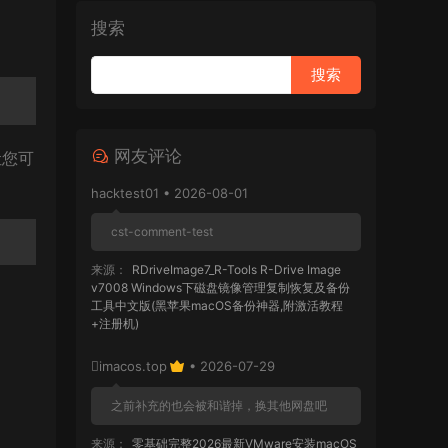
搜索
网友评论
让您可
hacktest01 • 2026-08-01
cst-comment-test
来源：
RDriveImage7_R-Tools R-Drive Image
v7008 Windows下磁盘镜像管理复制恢复及备份
工具中文版(黑苹果macOS备份神器,附激活教程
+注册机)
imacos.top
• 2026-07-29
之前补充的也会被和谐掉，换其他网盘吧
来源：
零基础完整2026最新VMware安装macOS