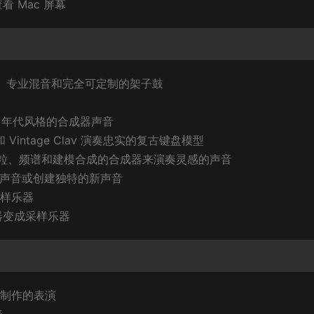
 Mac 屏幕
深度采样、专业混音和完全可定制的架子鼓
 80 年代风格的合成器声音
iano 和 Vintage Clav 演奏忠实的复古键盘模型
粒、频谱和建模合成的合成器来演奏灵感的声音
查找声音或创建独特的新声音
采样乐器
器变成采样乐器
心制作的表演