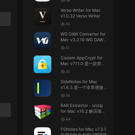
56
接！直接从苹果公司下载。
件
Verso Writer for Mac
v1.0.32 Verso Writer
u6525353742092371
• 2026-07-26
50
不懂就问，AIO版本表示什么意思呢？
WG DAW Converter for
来源：
DaVinci Resolve Studio 21 for Mac
Mac v3.2.19 WG DAW转
v21.0.3 AIO 达芬奇世界顶级调色软件
换器
51
janm999 • 2026-07-23
Cisdem AppCrypt for
Mac v7.11.0 是一款简单
谢谢分享~
好用的Mac应用加密软件
45
来源：
AppleIGC.kext v1.8 黑苹果2.5G有线网卡
SideNotes for Mac
驱动i225 i226
v1.6.3 是一个非常便捷的
笔记软件
56
u9121732520675862 • 2026-07-22
RAR Extractor - unzip
可以重新发送夸克的资源吗，夸克的已经失
for Mac v16.2 解压缩工
效了
具
44
来源：
零基础完整2026最新VMware安装macOS
FSNotes for Mac v7.3.1
Tahoe 26官方原版系统Windows110环境下
实用的纯文本笔记管理器