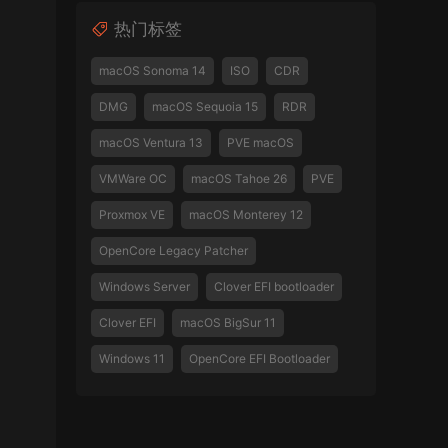
热门标签
macOS Sonoma 14
ISO
CDR
DMG
macOS Sequoia 15
RDR
macOS Ventura 13
PVE macOS
VMWare OC
macOS Tahoe 26
PVE
Proxmox VE
macOS Monterey 12
OpenCore Legacy Patcher
Windows Server
Clover EFI bootloader
Clover EFI
macOS BigSur 11
Windows 11
OpenCore EFI Bootloader