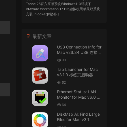
Tahoe 26官方原版系统Windows110环境下
VMware Workstation 17 Pro虚拟机黑苹果双系统
安装unlocker解锁补丁
imacos.top
• 2026-07-29
最新文章
AIO = All In One，一站式整合完整版
USB Connection Info for
来源：
DaVinci Resolve Studio 21 for Mac
Mac v26.34 USB 连接信
v21.0.3 AIO 达芬奇世界顶级调色软件
息
90
imacos.top
• 2026-07-29
Tab Launcher for Mac
v3.1.0 标签页启动器
Mac长存
62
来源：
macOS Golden Gate 27 完整安装包链
Ethernet Status: LAN
接！直接从苹果公司下载。
Monitor for Mac v6.0 以
太网状态：LAN 监控
u8562248263583923 • 2026-07-29
64
DiskMap Al: Find Large
黑苹果已死
Files for Mac v3.1
DiskMap AL：查找大文
来源：
macOS Golden Gate 27 完整安装包链