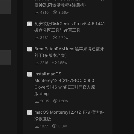
份神器,附激活教程+注册机)
4810
3.56w
免安装版DiskGenius Pro v5.4.6.1441
4
磁盘分区工具与读写工具
3531
2.79w
BrcmPatchRAM.kext黑苹果博通蓝牙
5
补丁(多版本合集)
2216
1.55w
Install macOS
6
Monterey12.4(21F79)OC 0.8.0
Clover5146 winPE三引导官方原
版.dmg
2005
1.28w
macOS Monterey12.4(21F79)官方纯
7
净恢复版
1977
1.13w