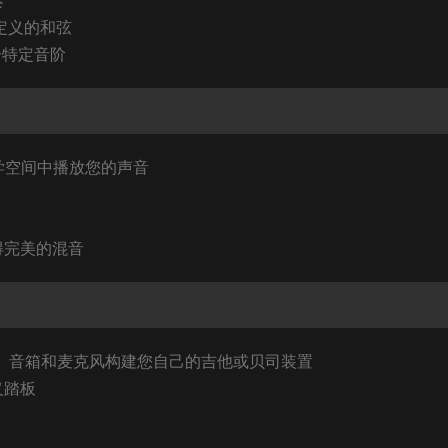
奏
预定义的和弦
符合特定音阶
的声学空间中播放您的声音
得完美的混音
放大器、音箱和麦克风构建您自己的吉他或贝司装置
义踏板