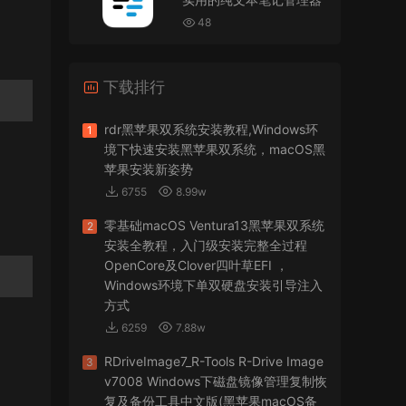
VMware Workstation 17 Pro虚拟机黑苹果双系统
安装unlocker解锁补丁
48
jir75
• 2026-07-21
下载排行
怎么安装？
来源：
PDFify for Mac v5.0 专业的PDF处理软件
rdr黑苹果双系统安装教程,Windows环
1
境下快速安装黑苹果双系统，macOS黑
imacos.top
• 2026-07-19
苹果安装新姿势
6755
8.99w
密码都是统一的imacos.top
零基础macOS Ventura13黑苹果双系统
2
来源：
Adobe Photoshop 2026 for Mac v27.8.0
安装全教程，入门级安装完整全过程
专业的图片处理软件
OpenCore及Clover四叶草EFI ，
Windows环境下单双硬盘安装引导注入
方式
6259
7.88w
RDriveImage7_R-Tools R-Drive Image
3
v7008 Windows下磁盘镜像管理复制恢
复及备份工具中文版(黑苹果macOS备