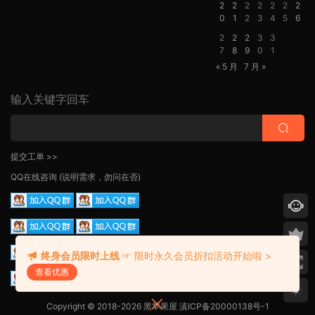
2
2
2
2
2
2
2
0
1
2
3
4
5
6
2
2
2
3
3
7
8
9
0
1
« 5 月
7 月 »
输入关键字回车
提交工单 >>
QQ在线咨询
(说明需求，勿问在否)
终身会员限时上线
☞ 限时永久会员折扣活动开始啦 >
查看优惠
Copyright © 2018-2026 黑苹果屋
滇ICP备20000138号-1