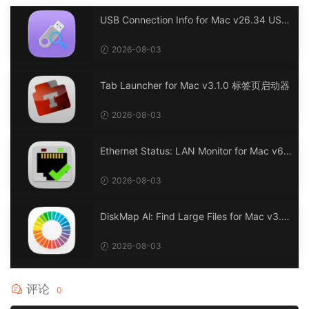
USB Connection Info for Mac v26.34 USB
连接信息
2026-08-03
Tab Launcher for Mac v3.1.0 标签页启动器
2026-08-03
Ethernet Status: LAN Monitor for Mac v6.
0 以太网状态：LAN 监控
2026-08-03
DiskMap Al: Find Large Files for Mac v3.1
DiskMap AL：查找大文件
2026-08-03
评论
0