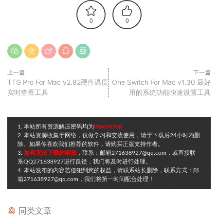
0
0
上一篇
下一篇
TTG Pro For Mac v2.82硬件温度
One Switch For Mac v1.30 最好
实时查看工具
用的系统功能快速设置工具
1. 本站所有资源解压密码均为
imacos.top
2. 本站资源收集于网络，仅做学习和交流使用，请于下载后24小时内删
除。如果你喜欢我们推荐的软件，请购买正版支持作者。
3.
如有无法下载的链接
，联系：邮箱271638927@qq.com，或直接联
系QQ271638927进行反馈，我们将及时进行处理。
4. 本站发布的内容若侵犯到您的权益，请联系站长删除，联系方式：邮
箱271638927@qq.com，我们将第一时间配合处理！
同类文章