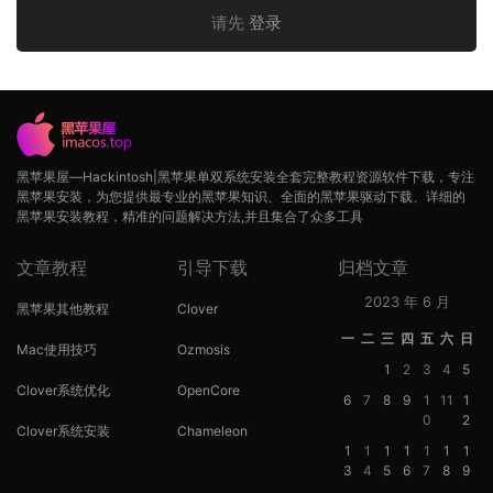
请先
登录
黑苹果屋—Hackintosh|黑苹果单双系统安装全套完整教程资源软件下载，专注
黑苹果安装，为您提供最专业的黑苹果知识、全面的黑苹果驱动下载、详细的
黑苹果安装教程，精准的问题解决方法,并且集合了众多工具
文章教程
引导下载
归档文章
2023 年 6 月
黑苹果其他教程
Clover
一
二
三
四
五
六
日
Mac使用技巧
Ozmosis
1
2
3
4
5
Clover系统优化
OpenCore
6
7
8
9
1
11
1
0
2
Clover系统安装
Chameleon
1
1
1
1
1
1
1
3
4
5
6
7
8
9