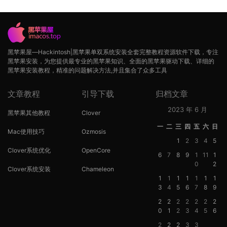
黑苹果屋—Hackintosh|黑苹果单双系统安装全套完整教程资源软件下载，专注
黑苹果安装，为您提供最专业的黑苹果知识、全面的黑苹果驱动下载、详细的
黑苹果安装教程，精准的问题解决方法,并且集合了众多工具
文章教程
引导下载
归档文章
2023 年 6 月
黑苹果其他教程
Clover
一
二
三
四
五
六
日
Mac使用技巧
Ozmosis
1
2
3
4
5
Clover系统优化
OpenCore
6
7
8
9
1
11
1
0
2
Clover系统安装
Chameleon
1
1
1
1
1
1
1
3
4
5
6
7
8
9
2
2
2
2
2
2
2
0
1
2
3
4
5
6
2
2
2
3
3