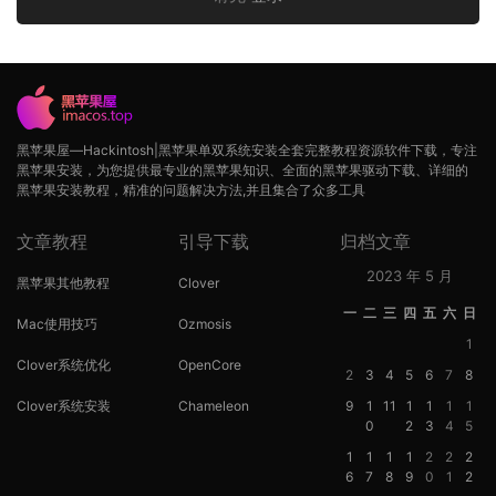
黑苹果屋—Hackintosh|黑苹果单双系统安装全套完整教程资源软件下载，专注
黑苹果安装，为您提供最专业的黑苹果知识、全面的黑苹果驱动下载、详细的
黑苹果安装教程，精准的问题解决方法,并且集合了众多工具
文章教程
引导下载
归档文章
2023 年 5 月
黑苹果其他教程
Clover
一
二
三
四
五
六
日
Mac使用技巧
Ozmosis
1
Clover系统优化
OpenCore
2
3
4
5
6
7
8
Clover系统安装
Chameleon
9
1
11
1
1
1
1
0
2
3
4
5
1
1
1
1
2
2
2
6
7
8
9
0
1
2