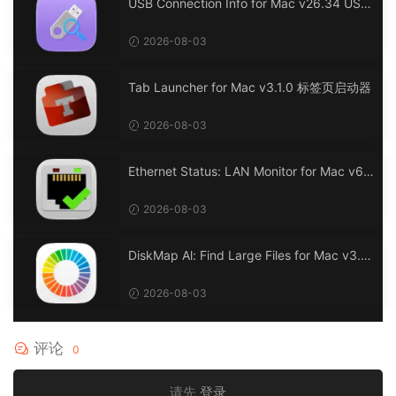
USB Connection Info for Mac v26.34 USB
连接信息
2026-08-03
Tab Launcher for Mac v3.1.0 标签页启动器
2026-08-03
Ethernet Status: LAN Monitor for Mac v6.
0 以太网状态：LAN 监控
2026-08-03
DiskMap Al: Find Large Files for Mac v3.1
DiskMap AL：查找大文件
2026-08-03
评论
0
请先
登录