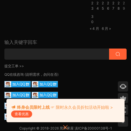
2
2
2
2
2
2
2
3
4
5
6
7
8
9
3
0
« 4 月
6 月 »
输入关键字回车
提交工单 >>
QQ在线咨询
(说明需求，勿问在否)
终身会员限时上线
☞ 限时永久会员折扣活动开始啦 >
查看优惠
Copyright © 2018-2026 黑苹果屋
滇ICP备20000138号-1