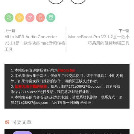
上一篇
下一篇
All to MP3 Audio Converter
MouseBoost Pro V3.1.2是一款小
v3.1.1是一款多功能mac音频转换
巧易用的鼠标增强工具
工具
1. 本站所有资源解压密码均为
imacos.top
2. 本站资源收集于网络，仅做学习和交流使用，请于下载后24小时内删
除。如果你喜欢我们推荐的软件，请购买正版支持作者。
3.
如有无法下载的链接
，联系：邮箱271638927@qq.com，或直接联
系QQ271638927进行反馈，我们将及时进行处理。
4. 本站发布的内容若侵犯到您的权益，请联系站长删除，联系方式：邮
箱271638927@qq.com，我们将第一时间配合处理！
同类文章