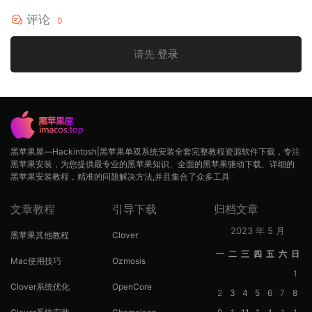
评论
0
请先
登录
黑苹果屋—Hackintosh|黑苹果单双系统安装全套完整教程资源软件下载，专注
黑苹果安装，为您提供最专业的黑苹果知识、全面的黑苹果驱动下载、详细的
黑苹果安装教程，精准的问题解决方法,并且集合了众多工具
文章教程
引导下载
归档文章
2023 年 5 月
黑苹果其他教程
Clover
一
二
三
四
五
六
日
Mac使用技巧
Ozmosis
1
Clover系统优化
OpenCore
2
3
4
5
6
7
8