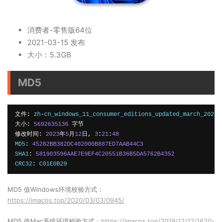
消费者-零售版
64位
2021-03-15 发布
大小：5.3GB
MD5
文件:
 zh
-
cn_windows_11_consumer_editions_updated_march_2022_
大小:
5692635136
字节
修改时间:
2023
年
5
月
12
日,
3
:
21
:
48
MD5
:
45282BB382DC402000B887ED7AAB44C3
SHA1
:
581903596AAE7E9EF4C20551B36B5DA5762B4352
CRC32
:
 C01E0B29
MD5 值Windows环境校验方式：
https://imacos.top/2020/03/03/0945/
MD5 值Mac系统环境校验方式：
https://imacos.top/2019/12/12/1620-