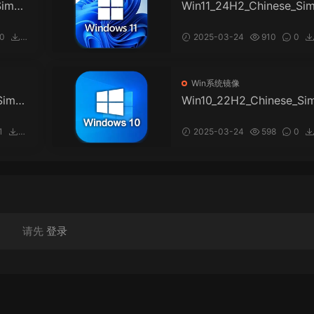
impli
Win11_24H2_Chinese_Sim
fied_Arm64.iso
0
2025-03-24
910
0
47
Win系统镜像
Simpl
Win10_22H2_Chinese_Si
ified_x32v1.iso
1
2025-03-24
598
0
13
请先
登录