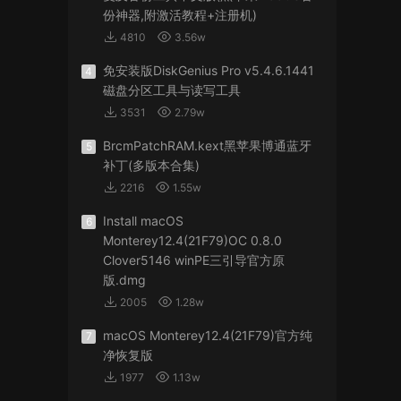
份神器,附激活教程+注册机)
4810
3.56w
免安装版DiskGenius Pro v5.4.6.1441
4
磁盘分区工具与读写工具
3531
2.79w
BrcmPatchRAM.kext黑苹果博通蓝牙
5
补丁(多版本合集)
2216
1.55w
Install macOS
6
Monterey12.4(21F79)OC 0.8.0
Clover5146 winPE三引导官方原
版.dmg
2005
1.28w
macOS Monterey12.4(21F79)官方纯
7
净恢复版
1977
1.13w