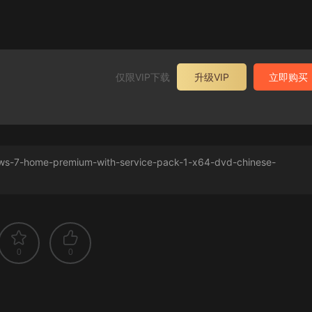
仅限VIP下载
升级VIP
立即购买
ows-7-home-premium-with-service-pack-1-x64-dvd-chinese-
0
0