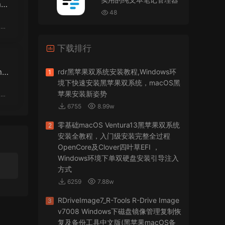
VMware Workstation 17 Pro虚拟机黑苹果双系统
pli
安装unlocker解锁补丁
48
jir75
• 2026-07-21
下载排行
怎么安装？
mpl
来源：
PDFify for Mac v5.0 专业的PDF处理软件
rdr黑苹果双系统安装教程,Windows环
1
境下快速安装黑苹果双系统，macOS黑
imacos.top
• 2026-07-19
苹果安装新姿势
6755
8.99w
密码都是统一的imacos.top
零基础macOS Ventura13黑苹果双系统
2
来源：
Adobe Photoshop 2026 for Mac v27.8.0
安装全教程，入门级安装完整全过程
专业的图片处理软件
OpenCore及Clover四叶草EFI ，
Windows环境下单双硬盘安装引导注入
方式
6259
7.88w
RDriveImage7_R-Tools R-Drive Image
3
v7008 Windows下磁盘镜像管理复制恢
复及备份工具中文版(黑苹果macOS备