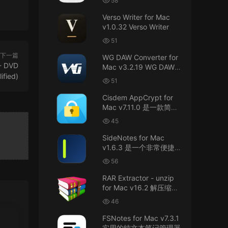
58
接！直接从苹果公司下载。
件
Verso Writer for Mac
v1.0.32 Verso Writer
u6525353742092371
• 2026-07-26
51
不懂就问，AIO版本表示什么意思呢？
下一篇
WG DAW Converter for
 - DVD
来源：
DaVinci Resolve Studio 21 for Mac
Mac v3.2.19 WG DAW转
ified)
v21.0.3 AIO 达芬奇世界顶级调色软件
换器
51
janm999 • 2026-07-23
Cisdem AppCrypt for
Mac v7.11.0 是一款简单
谢谢分享~
好用的Mac应用加密软件
45
来源：
AppleIGC.kext v1.8 黑苹果2.5G有线网卡
SideNotes for Mac
驱动i225 i226
v1.6.3 是一个非常便捷的
笔记软件
56
u9121732520675862 • 2026-07-22
RAR Extractor - unzip
可以重新发送夸克的资源吗，夸克的已经失
for Mac v16.2 解压缩工
效了
具
46
来源：
零基础完整2026最新VMware安装macOS
FSNotes for Mac v7.3.1
Tahoe 26官方原版系统Windows110环境下
实用的纯文本笔记管理器