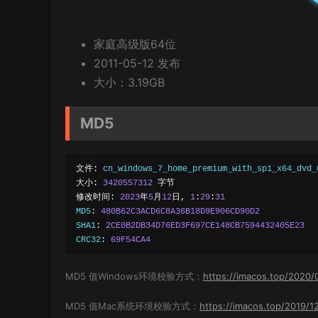
家庭高级版
64位
2011-05-12 发布
大小：3.19GB
MD5
文件:
 cn_windows_7_home_premium_with_sp1_x64_dvd_
大小:
3420557312
字节
修改时间:
2023
年
5
月
12
日,
1
:
29
:
31
MD5
:
480B62C3ACD6C8A36B18D9E906CD90D2
SHA1
:
2CE0B2DB34D76ED3F697CE148CB7594432405E23
CRC32
:
69F54CA4
MD5 值Windows环境校验方式：
https://imacos.top/2020/
MD5 值Mac系统环境校验方式：
https://imacos.top/2019/1