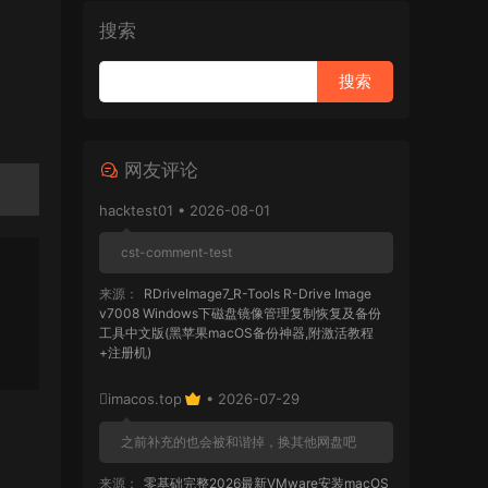
搜索
网友评论
hacktest01 • 2026-08-01
cst-comment-test
来源：
RDriveImage7_R-Tools R-Drive Image
v7008 Windows下磁盘镜像管理复制恢复及备份
工具中文版(黑苹果macOS备份神器,附激活教程
+注册机)
imacos.top
• 2026-07-29
之前补充的也会被和谐掉，换其他网盘吧
来源：
零基础完整2026最新VMware安装macOS