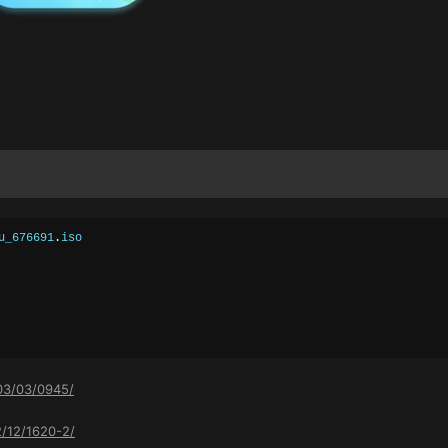
u_676691
.
03/03/0945/
2/12/1620-2/