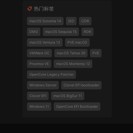
热门标签
macOS Sonoma 14
ISO
CDR
DMG
macOS Sequoia 15
RDR
macOS Ventura 13
PVE macOS
VMWare OC
macOS Tahoe 26
PVE
Proxmox VE
macOS Monterey 12
OpenCore Legacy Patcher
Windows Server
Clover EFI bootloader
Clover EFI
macOS BigSur 11
Windows 11
OpenCore EFI Bootloader