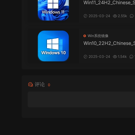
Win11_24H2_Chinese_S
fied_x64.iso
2025-03-24
2.55k
219
Win系统镜像
Win10_22H2_Chinese_
ified_x64v1.iso
2025-03-24
1.54k
134
评论
0