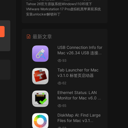
Tahoe 26官方原版系统Windows110环境下
VMware Workstation 17 Pro虚拟机黑苹果双系统
安装unlocker解锁补丁
imacos.top
• 2026-07-29
最新文章
AIO = All In One，一站式整合完整版
USB Connection Info for
来源：
DaVinci Resolve Studio 21 for Mac
Mac v26.34 USB 连接信
v21.0.3 AIO 达芬奇世界顶级调色软件
息
93
imacos.top
• 2026-07-29
Tab Launcher for Mac
v3.1.0 标签页启动器
Mac长存
62
来源：
macOS Golden Gate 27 完整安装包链
Ethernet Status: LAN
接！直接从苹果公司下载。
Monitor for Mac v6.0 以
太网状态：LAN 监控
u8562248263583923 • 2026-07-29
65
DiskMap Al: Find Large
黑苹果已死
Files for Mac v3.1
DiskMap AL：查找大文
来源：
macOS Golden Gate 27 完整安装包链