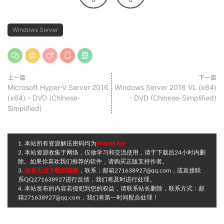
0
0
Windows Server
上一篇
下一篇
Microsoft Hyper-V Server 2016
Windows Server 2016 VL (x64)
(x64) - DVD (Chinese-
- DVD (Chinese-Simplified)
Simplified)
1. 本站所有资源解压密码均为
imacos.top
2. 本站资源收集于网络，仅做学习和交流使用，请于下载后24小时内删
除。如果你喜欢我们推荐的软件，请购买正版支持作者。
3.
如有无法下载的链接
，联系：邮箱271638927@qq.com，或直接联
系QQ271638927进行反馈，我们将及时进行处理。
4. 本站发布的内容若侵犯到您的权益，请联系站长删除，联系方式：邮
箱271638927@qq.com，我们将第一时间配合处理！