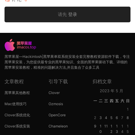
请先
登录
黑苹果屋—Hackintosh|黑苹果单双系统安装全套完整教程资源软件下载，专注
黑苹果安装，为您提供最专业的黑苹果知识、全面的黑苹果驱动下载、详细的
黑苹果安装教程，精准的问题解决方法,并且集合了众多工具
文章教程
引导下载
归档文章
2023 年 5 月
黑苹果其他教程
Clover
一
二
三
四
五
六
日
Mac使用技巧
Ozmosis
1
Clover系统优化
OpenCore
2
3
4
5
6
7
8
Clover系统安装
Chameleon
9
1
11
1
1
1
1
0
2
3
4
5