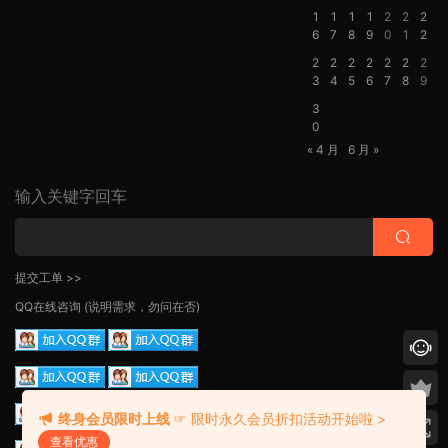
1
1
1
1
2
2
2
6
7
8
9
0
1
2
2
2
2
2
2
2
2
3
4
5
6
7
8
9
3
0
« 4 月
6 月 »
输入关键字回车
提交工单 >>
QQ在线咨询
(说明需求，勿问在否)
终身会员限时上线
☞ 限时永久会员折扣活动开始啦 >
查看优惠