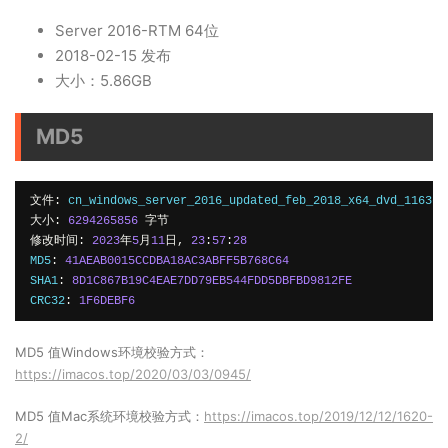
Server 2016-RTM
64位
2018-02-15 发布
大小：5.86GB
MD5
文件:
 cn_windows_server_2016_updated_feb_2018_x64_dvd_116367
大小:
6294265856
字节
修改时间:
2023
年
5
月
11
日,
23
:
57
:
28
MD5
:
41AEAB0015CCDBA18AC3ABFF5B768C64
SHA1
:
8D1C867B19C4EAE7DD79EB544FDD5DBFBD9812FE
CRC32
:
1F6DEBF6
MD5 值Windows环境校验方式：
https://imacos.top/2020/03/03/0945/
MD5 值Mac系统环境校验方式：
https://imacos.top/2019/12/12/1620-
2/