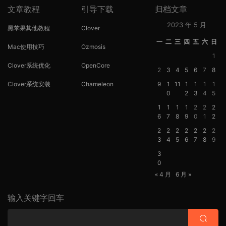
文章教程
引导下载
归档文章
2023 年 5 月
黑苹果其他教程
Clover
一
二
三
四
五
六
日
Mac使用技巧
Ozmosis
1
Clover系统优化
OpenCore
2
3
4
5
6
7
8
Clover系统安装
Chameleon
9
1
11
1
1
1
1
0
2
3
4
5
1
1
1
1
2
2
2
6
7
8
9
0
1
2
2
2
2
2
2
2
2
3
4
5
6
7
8
9
3
0
« 4 月
6 月 »
输入关键字回车