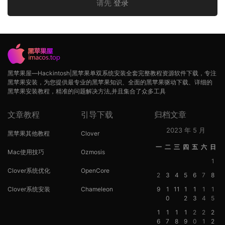
请先
登录
黑苹果屋—Hackintosh|黑苹果单双系统安装全套完整教程资源软件下载，专注
黑苹果安装，为您提供最专业的黑苹果知识、全面的黑苹果驱动下载、详细的
黑苹果安装教程，精准的问题解决方法,并且集合了众多工具
文章教程
引导下载
归档文章
2023 年 5 月
黑苹果其他教程
Clover
一
二
三
四
五
六
日
Mac使用技巧
Ozmosis
1
Clover系统优化
OpenCore
2
3
4
5
6
7
8
Clover系统安装
Chameleon
9
1
11
1
1
1
1
0
2
3
4
5
1
1
1
1
2
2
2
6
7
8
9
0
1
2