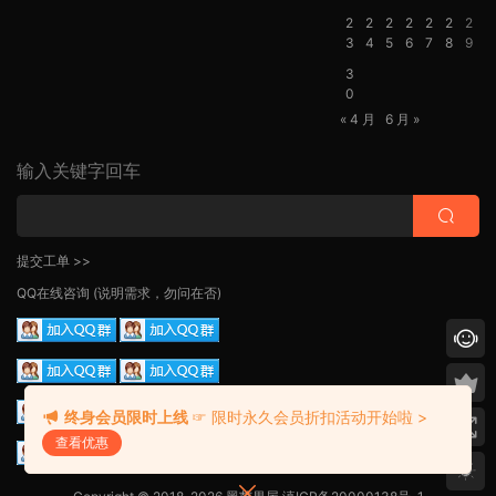
2
2
2
2
2
2
2
3
4
5
6
7
8
9
3
0
« 4 月
6 月 »
输入关键字回车
提交工单 >>
QQ在线咨询
(说明需求，勿问在否)
终身会员限时上线
☞ 限时永久会员折扣活动开始啦 >
查看优惠