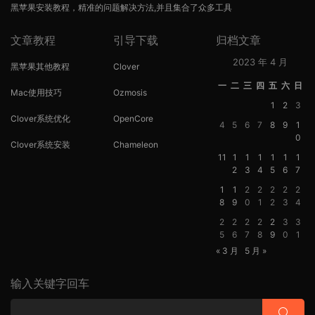
黑苹果安装教程，精准的问题解决方法,并且集合了众多工具
文章教程
引导下载
归档文章
2023 年 4 月
黑苹果其他教程
Clover
一
二
三
四
五
六
日
Mac使用技巧
Ozmosis
1
2
3
Clover系统优化
OpenCore
4
5
6
7
8
9
1
0
Clover系统安装
Chameleon
11
1
1
1
1
1
1
2
3
4
5
6
7
1
1
2
2
2
2
2
8
9
0
1
2
3
4
2
2
2
2
2
3
3
5
6
7
8
9
0
1
« 3 月
5 月 »
输入关键字回车