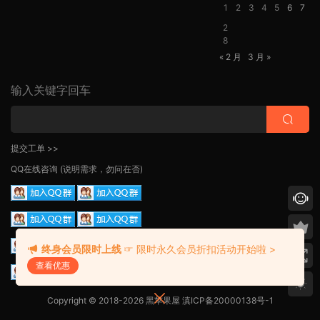
1
2
3
4
5
6
7
2
8
« 2 月
3 月 »
输入关键字回车
提交工单 >>
QQ在线咨询
(说明需求，勿问在否)
终身会员限时上线
☞ 限时永久会员折扣活动开始啦 >
查看优惠
Copyright © 2018-2026 黑苹果屋
滇ICP备20000138号-1