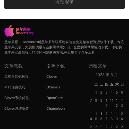
请先
登录
黑苹果屋—Hackintosh|黑苹果单双系统安装全套完整教程资源软件下载，专注
黑苹果安装，为您提供最专业的黑苹果知识、全面的黑苹果驱动下载、详细的
黑苹果安装教程，精准的问题解决方法,并且集合了众多工具
文章教程
引导下载
归档文章
2023 年 3 月
黑苹果其他教程
Clover
一
二
三
四
五
六
日
Mac使用技巧
Ozmosis
1
2
3
4
5
6
Clover系统优化
OpenCore
7
8
9
1
11
1
1
0
2
3
Clover系统安装
Chameleon
1
1
1
1
1
1
2
4
5
6
7
8
9
0
2
2
2
2
2
2
2