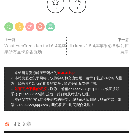
0
1
上一篇
下一篇
WhateverGreen.kext v1.6.4黑苹
Lilu.kex v1.6.4黑苹果必备驱动扩
果所有显卡必备驱动
展库
1. 本站所有资源解压密码均为
imacos.top
2. 本站资源收集于网络，仅做学习和交流使用，请于下载后24小时内删
除。如果你喜欢我们推荐的软件，请购买正版支持作者。
3.
如有无法下载的链接
，联系：邮箱271638927@qq.com，或直接联
系QQ271638927进行反馈，我们将及时进行处理。
4. 本站发布的内容若侵犯到您的权益，请联系站长删除，联系方式：邮
箱271638927@qq.com，我们将第一时间配合处理！
同类文章