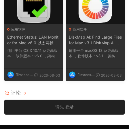
应用软件
应用软件
Ethernet Status: LAN Monit
DiskMap Al: Find Large Files
or for Mac v6.0 以太网状
for Mac v3.1 DiskMap AL：
态：LAN 监控
查找大文件
适用平台 OS X 10.11 及更高版
适用平台 macOS 13 及更高版
本 ，软件版本：v6.0 ，架构：
本 ，软件版本：v3.1 ，架构：A
ARM, x86 (64-b...
RM, x86 (64-bit...
imacos.t
imacos.t
2026-08-03
2026-08-03
op
op
评论
0
请先
登录