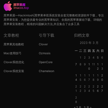
黑苹果屋—Hackintosh|黑苹果单双系统安装全套完整教程资源软件下载，专注
黑苹果安装，为您提供最专业的黑苹果知识、全面的黑苹果驱动下载、详细的
黑苹果安装教程，精准的问题解决方法,并且集合了众多工具
文章教程
引导下载
归档文章
2023 年 3 月
黑苹果其他教程
Clover
一
二
三
四
五
六
日
Mac使用技巧
Ozmosis
1
2
3
4
5
6
Clover系统优化
OpenCore
7
8
9
1
11
1
1
0
2
3
Clover系统安装
Chameleon
1
1
1
1
1
1
2
4
5
6
7
8
9
0
2
2
2
2
2
2
2
1
2
3
4
5
6
7
2
8
« 2 月
3 月 »