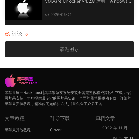
VMware Unlocker v4.2.8 适用于Windows/
Liunx下的VMware虚拟机macOS 解锁工具
2026-05-21
评论
0
请先
登录
黑苹果屋—Hackintosh|黑苹果单双系统安装全套完整教程资源软件下载，专注
黑苹果安装，为您提供最专业的黑苹果知识、全面的黑苹果驱动下载、详细的
黑苹果安装教程，精准的问题解决方法,并且集合了众多工具
文章教程
引导下载
归档文章
2022 年 11 月
黑苹果其他教程
Clover
一
二
三
四
五
六
日