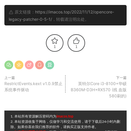
原文链接：
https://imacos.top/2022/11/12/opencore-
legacy-patcher-0-5-1/
，转载请注明出处。
1
1
上一篇
下一篇
RestrictEvents.kext v1.0.9禁止
英特尔Core i3-8100+华硕
系统事件驱动
B360M-D3H+RX570 (残 血版
580刷的)
1. 本站所有资源解压密码均为
imacos.top
2. 本站资源收集于网络，仅做学习和交流使用，请于下载后24小时内删
除。如果你喜欢我们推荐的软件，请购买正版支持作者。