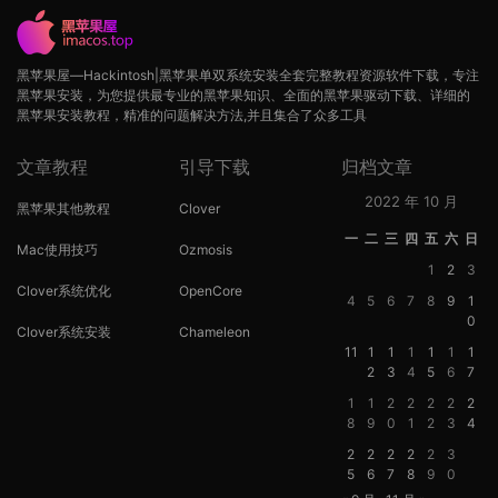
黑苹果屋—Hackintosh|黑苹果单双系统安装全套完整教程资源软件下载，专注
黑苹果安装，为您提供最专业的黑苹果知识、全面的黑苹果驱动下载、详细的
黑苹果安装教程，精准的问题解决方法,并且集合了众多工具
文章教程
引导下载
归档文章
2022 年 10 月
黑苹果其他教程
Clover
一
二
三
四
五
六
日
Mac使用技巧
Ozmosis
1
2
3
Clover系统优化
OpenCore
4
5
6
7
8
9
1
0
Clover系统安装
Chameleon
11
1
1
1
1
1
1
2
3
4
5
6
7
1
1
2
2
2
2
2
8
9
0
1
2
3
4
2
2
2
2
2
3
5
6
7
8
9
0