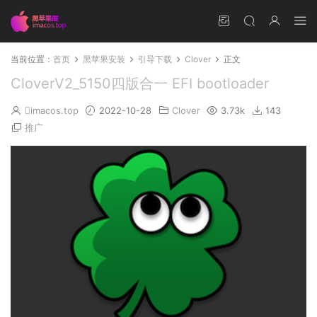
当前位置：
首页
黑苹果安装
引导下载
Clover
正文
CloverV2_5150四版合一 EFI bootloader
imacos.top
2022-10-28
Clover
3.73k
143
推广