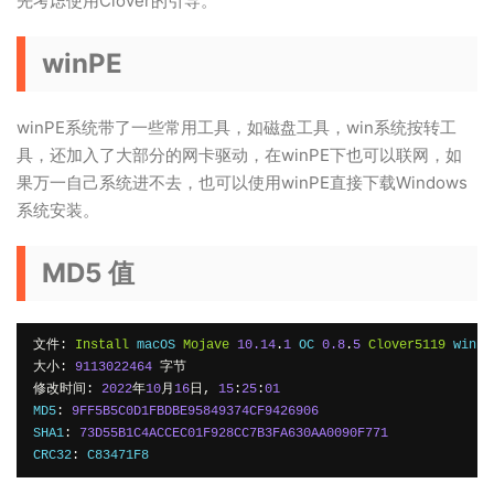
先考虑使用Clover的引导。
winPE
winPE系统带了一些常用工具，如磁盘工具，win系统按转工
具，还加入了大部分的网卡驱动，在winPE下也可以联网，如
果万一自己系统进不去，也可以使用winPE直接下载Windows
系统安装。
MD5 值
文件:
Install
 macOS 
Mojave
10.14
.
1
 OC 
0.8
.
5
Clover5119
 winPE
大小:
9113022464
字节
修改时间:
2022
年
10
月
16
日,
15
:
25
:
01
MD5
:
9FF5B5C0D1FBDBE95849374CF9426906
SHA1
:
73D55B1C4ACCEC01F928CC7B3FA630AA0090F771
CRC32
:
 C83471F8