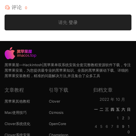
评论
0
请先
登录
黑苹果屋—Hackintosh|黑苹果单双系统安装全套完整教程资源软件下载，专注
黑苹果安装，为您提供最专业的黑苹果知识、全面的黑苹果驱动下载、详细的
黑苹果安装教程，精准的问题解决方法,并且集合了众多工具
文章教程
引导下载
归档文章
2022 年 10 月
黑苹果其他教程
Clover
一
二
三
四
五
六
日
Mac使用技巧
Ozmosis
1
2
3
Clover系统优化
OpenCore
4
5
6
7
8
9
1
0
Clover系统安装
Chameleon