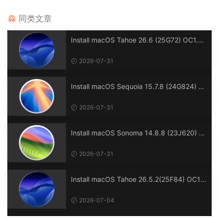
同类文章
Install macOS Tahoe 26.6 (25G72) OC1.0.
7 Clover5172 winPE三引导恢复版.rdr
2026-07-31
Install macOS Sequoia 15.7.8 (24G824) O
C1.0.7 Clover5172 winPE 三引导恢复版.rdr
2026-07-31
Install macOS Sonoma 14.8.8 (23J620) O
C1.0.7 Clover5172 winPE 三引导恢复版.rdr
2026-07-31
Install macOS Tahoe 26.5.2(25F84) OC1.
0.7 Clover5172 winPE三引导恢复版.rdr
2026-07-04