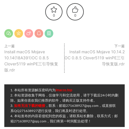
0
0
上一篇
下一篇
Install macOS Mojave
Install macOS Mojave 10.14.2
10.14(18A391)OC 0.8.5
OC 0.8.5 Clover5119 winPE三引
Clover5119 winPE三引导恢复
导恢复版.rdr
版.rdr
1. 本站所有资源解压密码均为
imacos.top
2. 本站资源收集于网络，仅做学习和交流使用，请于下载后24小时内删
除。如果你喜欢我们推荐的软件，请购买正版支持作者。
3.
如有无法下载的链接
，联系：邮箱271638927@qq.com，或直接联
系QQ271638927进行反馈，我们将及时进行处理。
4. 本站发布的内容若侵犯到您的权益，请联系站长删除，联系方式：邮
箱271638927@qq.com，我们将第一时间配合处理！