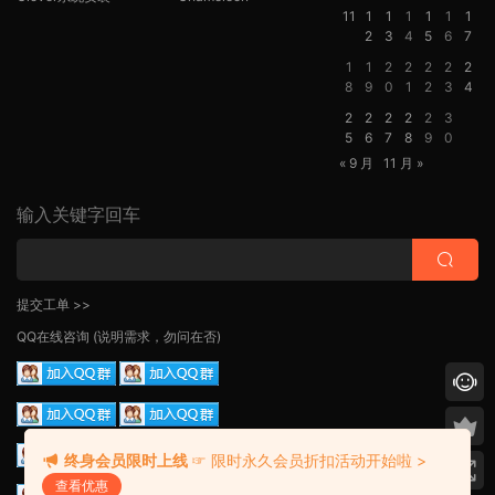
11
1
1
1
1
1
1
2
3
4
5
6
7
1
1
2
2
2
2
2
8
9
0
1
2
3
4
2
2
2
2
2
3
5
6
7
8
9
0
« 9 月
11 月 »
输入关键字回车
提交工单 >>
QQ在线咨询
(说明需求，勿问在否)
终身会员限时上线
☞ 限时永久会员折扣活动开始啦 >
查看优惠