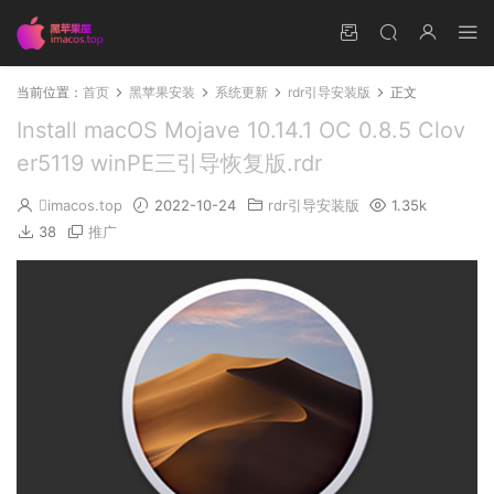
当前位置：
首页
黑苹果安装
系统更新
rdr引导安装版
正文
Install macOS Mojave 10.14.1 OC 0.8.5 Clov
er5119 winPE三引导恢复版.rdr
imacos.top
2022-10-24
rdr引导安装版
1.35k
38
推广