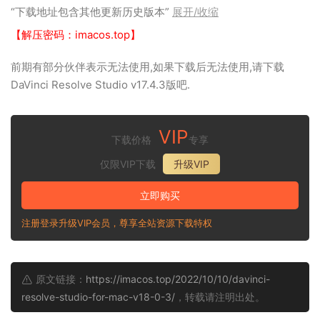
“下载地址包含其他更新历史版本”
展开/收缩
【解压密码：imacos.top】
前期有部分伙伴表示无法使用,如果下载后无法使用,请下载
DaVinci Resolve Studio v17.4.3版吧.
VIP
下载价格
专享
仅限VIP下载
升级VIP
立即购买
注册登录升级VIP会员，尊享全站资源下载特权
原文链接：
https://imacos.top/2022/10/10/davinci-
resolve-studio-for-mac-v18-0-3/
，转载请注明出处。