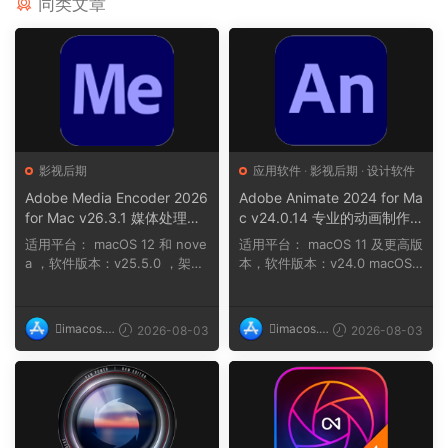
同类文章
影视后期
应用软件
·
影视后期
·
设计软件
Adobe Media Encoder 2026
Adobe Animate 2024 for Ma
for Mac v26.3.1 媒体处理工
c v24.0.14 专业的动画制作
具
软件
适用平台： macOS 12 和 nove
适用平台： macOS 11 及更高版
a ，软件版本：v25.5.0 ，架
本，软件版本：v24.0 macOS 1
构：ARM, x86 (6...
2 及更高版...
imacos.t
imacos.t
2026-08-03
2026-08-03
op
op