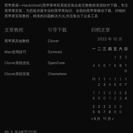
黑苹果屋—Hackintosh|黑苹果单双系统安装全套完整教程资源软件下载，专注
黑苹果安装，为您提供最专业的黑苹果知识、全面的黑苹果驱动下载、详细的
黑苹果安装教程，精准的问题解决方法,并且集合了众多工具
文章教程
引导下载
归档文章
2022 年 10 月
黑苹果其他教程
Clover
一
二
三
四
五
六
日
Mac使用技巧
Ozmosis
1
2
3
Clover系统优化
OpenCore
4
5
6
7
8
9
1
0
Clover系统安装
Chameleon
11
1
1
1
1
1
1
2
3
4
5
6
7
1
1
2
2
2
2
2
8
9
0
1
2
3
4
2
2
2
2
2
3
5
6
7
8
9
0
« 9 月
11 月 »
输入关键字回车