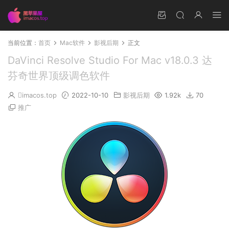
当前位置：
首页
Mac软件
影视后期
正文
DaVinci Resolve Studio For Mac v18.0.3 达
芬奇世界顶级调色软件
imacos.top
2022-10-10
影视后期
1.92k
70
推广