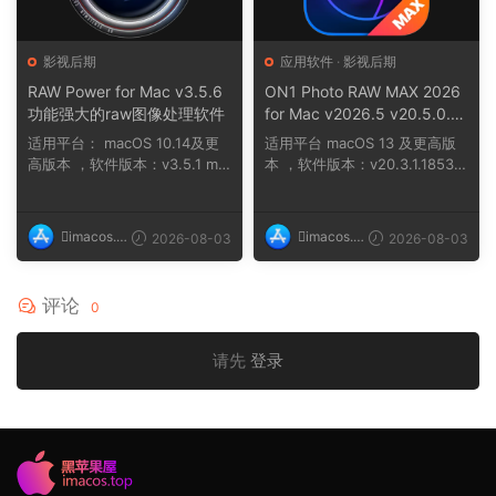
影视后期
应用软件
·
影视后期
RAW Power for Mac v3.5.6
ON1 Photo RAW MAX 2026
功能强大的raw图像处理软件
for Mac v2026.5 v20.5.0.19
010 一款功能全面性能出色的
适用平台： macOS 10.14及更
适用平台 macOS 13 及更高版
照片编辑软件
高版本 ，软件版本：v3.5.1 ma
本 ，软件版本：v20.3.1.18535
cOS 10.14及...
，架构：ARM, ...
imacos.t
imacos.t
2026-08-03
2026-08-03
op
op
评论
0
请先
登录