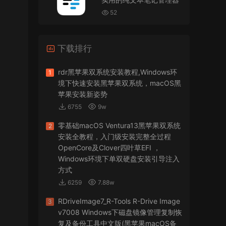
VMware Workstation 17 Pro虚拟机黑苹果双系统
安装unlocker解锁补丁
52
jir75
• 2026-07-21
下载排行
怎么安装？
来源：
PDFify for Mac v5.0 专业的PDF处理软件
rdr黑苹果双系统安装教程,Windows环
1
境下快速安装黑苹果双系统，macOS黑
imacos.top
• 2026-07-19
苹果安装新姿势
6755
9w
密码都是统一的imacos.top
零基础macOS Ventura13黑苹果双系统
2
来源：
Adobe Photoshop 2026 for Mac v27.8.0
安装全教程，入门级安装完整全过程
专业的图片处理软件
OpenCore及Clover四叶草EFI ，
Windows环境下单双硬盘安装引导注入
方式
6259
7.88w
RDriveImage7_R-Tools R-Drive Image
3
v7008 Windows下磁盘镜像管理复制恢
复及备份工具中文版(黑苹果macOS备