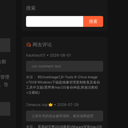
搜索
网友评论
hacktest01 • 2026-08-01
点都
cst-comment-test
e、
库管理
来源：
RDriveImage7_R-Tools R-Drive Image
v7008 Windows下磁盘镜像管理复制恢复及备份
具、导
工具中文版(黑苹果macOS备份神器,附激活教程
+注册机)
imacos.top
• 2026-07-29
之前补充的也会被和谐掉，换其他网盘吧
来源：
零基础完整2026最新VMware安装macOS