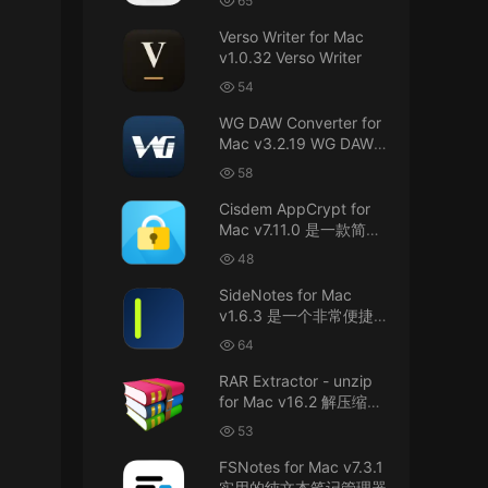
65
接！直接从苹果公司下载。
件
Verso Writer for Mac
v1.0.32 Verso Writer
u6525353742092371
• 2026-07-26
54
不懂就问，AIO版本表示什么意思呢？
WG DAW Converter for
来源：
DaVinci Resolve Studio 21 for Mac
Mac v3.2.19 WG DAW转
v21.0.3 AIO 达芬奇世界顶级调色软件
换器
58
janm999 • 2026-07-23
Cisdem AppCrypt for
Mac v7.11.0 是一款简单
谢谢分享~
好用的Mac应用加密软件
48
来源：
AppleIGC.kext v1.8 黑苹果2.5G有线网卡
SideNotes for Mac
驱动i225 i226
v1.6.3 是一个非常便捷的
笔记软件
64
u9121732520675862 • 2026-07-22
RAR Extractor - unzip
可以重新发送夸克的资源吗，夸克的已经失
for Mac v16.2 解压缩工
效了
具
53
来源：
零基础完整2026最新VMware安装macOS
FSNotes for Mac v7.3.1
Tahoe 26官方原版系统Windows110环境下
实用的纯文本笔记管理器