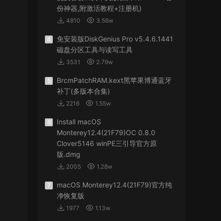
份神器,附激活教程+注册机)
4810
3.56w
免安装版DiskGenius Pro v5.4.6.1441
4
磁盘分区工具与读写工具
3531
2.79w
BrcmPatchRAM.kext黑苹果博通蓝牙
5
补丁(多版本合集)
2216
1.55w
Install macOS
6
Monterey12.4(21F79)OC 0.8.0
Clover5146 winPE三引导官方原
版.dmg
2005
1.28w
macOS Monterey12.4(21F79)官方纯
7
净恢复版
1977
1.13w