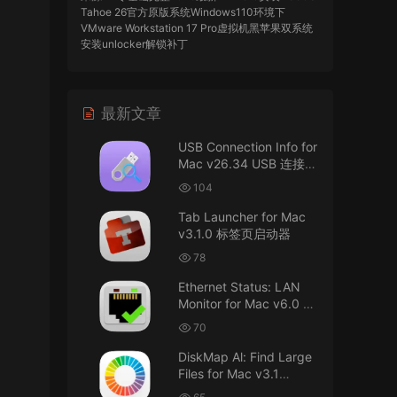
Tahoe 26官方原版系统Windows110环境下
VMware Workstation 17 Pro虚拟机黑苹果双系统
安装unlocker解锁补丁
imacos.top
• 2026-07-29
最新文章
AIO = All In One，一站式整合完整版
USB Connection Info for
来源：
DaVinci Resolve Studio 21 for Mac
Mac v26.34 USB 连接信
v21.0.3 AIO 达芬奇世界顶级调色软件
息
104
imacos.top
• 2026-07-29
Tab Launcher for Mac
v3.1.0 标签页启动器
Mac长存
78
来源：
macOS Golden Gate 27 完整安装包链
Ethernet Status: LAN
接！直接从苹果公司下载。
Monitor for Mac v6.0 以
太网状态：LAN 监控
u8562248263583923 • 2026-07-29
70
DiskMap Al: Find Large
黑苹果已死
Files for Mac v3.1
DiskMap AL：查找大文
来源：
macOS Golden Gate 27 完整安装包链