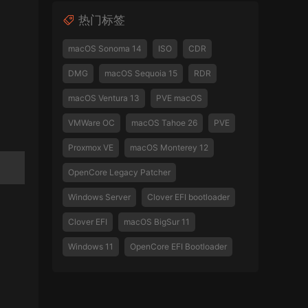
热门标签
macOS Sonoma 14
ISO
CDR
DMG
macOS Sequoia 15
RDR
macOS Ventura 13
PVE macOS
VMWare OC
macOS Tahoe 26
PVE
Proxmox VE
macOS Monterey 12
OpenCore Legacy Patcher
Windows Server
Clover EFI bootloader
Clover EFI
macOS BigSur 11
Windows 11
OpenCore EFI Bootloader