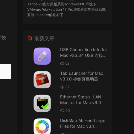
Tahoe 26官方原版系统Windows110环境下
VMware Workstation 17 Pro虚拟机黑苹果双系统
安装unlocker解锁补丁
imacos.top
• 2026-07-29
择恢
最新文章
AIO = All In One，一站式整合完整版
USB Connection Info for
来源：
DaVinci Resolve Studio 21 for Mac
Mac v26.34 USB 连接信
v21.0.3 AIO 达芬奇世界顶级调色软件
息
52
imacos.top
• 2026-07-29
Tab Launcher for Mac
v3.1.0 标签页启动器
Mac长存
37
来源：
macOS Golden Gate 27 完整安装包链
Ethernet Status: LAN
接！直接从苹果公司下载。
Monitor for Mac v6.0 以
太网状态：LAN 监控
u8562248263583923 • 2026-07-29
40
DiskMap Al: Find Large
黑苹果已死
Files for Mac v3.1
DiskMap AL：查找大文
来源：
macOS Golden Gate 27 完整安装包链