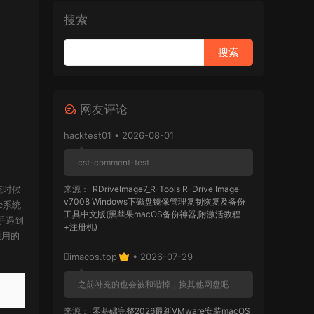
搜索
网友评论
hacktest01 • 2026-08-01
cst-comment-test
统时候
来源：
RDriveImage7_R-Tools R-Drive Image
v7008 Windows下磁盘镜像管理复制恢复及备份
c系统
工具中文版(黑苹果macOS备份神器,附激活教程
手遇到
+注册机)
通用的
imacos.top
• 2026-07-29
之前补充的也会被和谐掉，换其他网盘吧
来源：
零基础完整2026最新VMware安装macOS