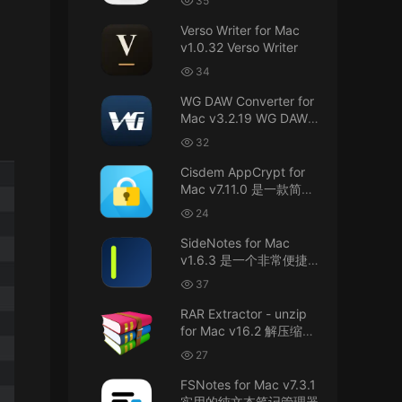
35
接！直接从苹果公司下载。
件
Verso Writer for Mac
v1.0.32 Verso Writer
u6525353742092371
• 2026-07-26
34
不懂就问，AIO版本表示什么意思呢？
WG DAW Converter for
来源：
DaVinci Resolve Studio 21 for Mac
Mac v3.2.19 WG DAW转
v21.0.3 AIO 达芬奇世界顶级调色软件
换器
32
janm999 • 2026-07-23
Cisdem AppCrypt for
Mac v7.11.0 是一款简单
谢谢分享~
好用的Mac应用加密软件
24
来源：
AppleIGC.kext v1.8 黑苹果2.5G有线网卡
SideNotes for Mac
驱动i225 i226
v1.6.3 是一个非常便捷的
笔记软件
37
u9121732520675862 • 2026-07-22
RAR Extractor - unzip
可以重新发送夸克的资源吗，夸克的已经失
for Mac v16.2 解压缩工
效了
具
27
来源：
零基础完整2026最新VMware安装macOS
FSNotes for Mac v7.3.1
Tahoe 26官方原版系统Windows110环境下
实用的纯文本笔记管理器