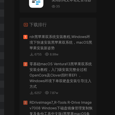
VMware Workstation 17 Pro虚拟机黑苹果双系统
安装unlocker解锁补丁
35
jir75
• 2026-07-21
下载排行
怎么安装？
来源：
PDFify for Mac v5.0 专业的PDF处理软件
rdr黑苹果双系统安装教程,Windows环
1
境下快速安装黑苹果双系统，macOS黑
imacos.top
• 2026-07-19
苹果安装新姿势
6755
8.99w
密码都是统一的imacos.top
零基础macOS Ventura13黑苹果双系统
2
来源：
Adobe Photoshop 2026 for Mac v27.8.0
安装全教程，入门级安装完整全过程
专业的图片处理软件
OpenCore及Clover四叶草EFI ，
Windows环境下单双硬盘安装引导注入
方式
6257
7.87w
RDriveImage7_R-Tools R-Drive Image
3
v7008 Windows下磁盘镜像管理复制恢
复及备份工具中文版(黑苹果macOS备