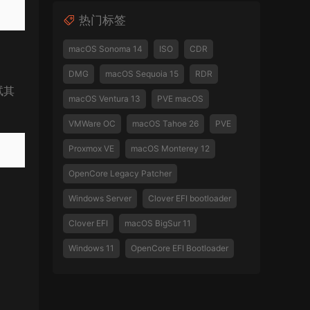
热门标签
macOS Sonoma 14
ISO
CDR
DMG
macOS Sequoia 15
RDR
试其
macOS Ventura 13
PVE macOS
VMWare OC
macOS Tahoe 26
PVE
Proxmox VE
macOS Monterey 12
OpenCore Legacy Patcher
Windows Server
Clover EFI bootloader
Clover EFI
macOS BigSur 11
Windows 11
OpenCore EFI Bootloader