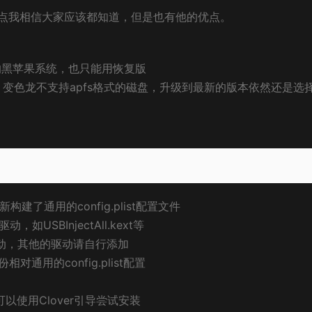
点我相信大家应该都知道，但是也有他的优点。
的黑苹果系统，也只能用恢复版
变色龙不支持apfs格式的磁盘，升级到最新的版本依然还是选
新构建了通用的config.plist配置文件
如USBInjectAll.kext等
驱动，其他的驱动请自行添加
份相对通用的config.plist配置
议可以使用Clover引导尝试安装