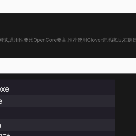
试,通用性要比OpenCore要高,推荐使用Clover进系统后,在调