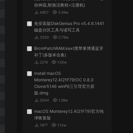
份神器,附激活教程+注册机)
4807
3.56w
免安装版DiskGenius Pro v5.4.6.1441
4
磁盘分区工具与读写工具
3530
2.79w
BrcmPatchRAM.kext黑苹果博通蓝牙
5
补丁(多版本合集)
2216
1.55w
Install macOS
6
Monterey12.4(21F79)OC 0.8.0
Clover5146 winPE三引导官方原
版.dmg
2004
1.28w
macOS Monterey12.4(21F79)官方纯
7
净恢复版
1977
1.13w