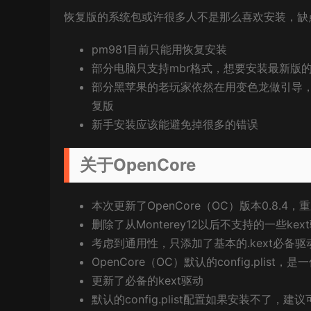
恢复版的系统包或许很多人不是那么喜欢安装，缺
pm981目前只能用恢复安装
部分电脑只支持mbr格式，想要安装最新版
部分黑苹果的老玩家依然在用变色龙做引导，
复版
新手安装应该能避免掉很多的错误
关于OpenCore
本次更新了OpenCore（OC）版本0.8.4，重
删除了从Monterey12以后不支持的一些kext驱动，
考虑到通用性，只添加了基本的.kext必备
OpenCore（OC）默认的config.plist，是一
更新了必备的kext驱动
默认的config.plist配置如果安装不了，建