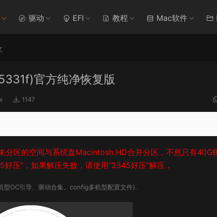
驱动
EFI
教程
Mac软件
文
(22A5331f)官方纯净恢复版
w
1147
区的空间与系统盘Macintosh HD合并分区，不然只有40G
好压”，如果解压失败，请使用“2345好压”解压，
OC引导、驱动合集、config多机型配置文件).