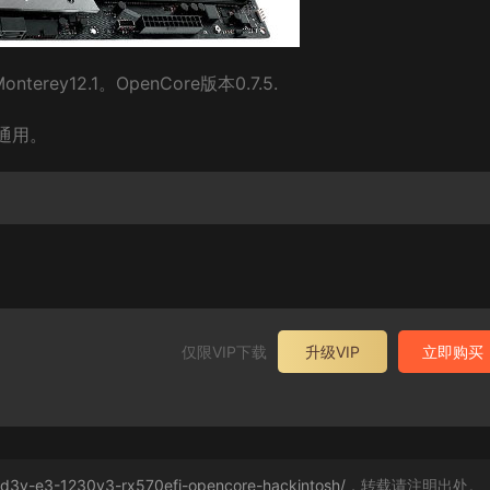
onterey12.1。OpenCore版本0.7.5.
以通用。
仅限VIP下载
升级VIP
立即购买
-d3v-e3-1230v3-rx570efi-opencore-hackintosh/
，转载请注明出处。