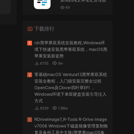
VMware Workstation 17 Pro虚拟机黑苹果双系统
安装unlocker解锁补丁
49
jir75
• 2026-07-21
下载排行
怎么安装？
来源：
PDFify for Mac v5.0 专业的PDF处理软件
rdr黑苹果双系统安装教程,Windows环
1
境下快速安装黑苹果双系统，macOS黑
imacos.top
• 2026-07-19
苹果安装新姿势
6755
9w
密码都是统一的imacos.top
零基础macOS Ventura13黑苹果双系统
2
来源：
Adobe Photoshop 2026 for Mac v27.8.0
安装全教程，入门级安装完整全过程
专业的图片处理软件
OpenCore及Clover四叶草EFI ，
Windows环境下单双硬盘安装引导注入
方式
6259
7.88w
RDriveImage7_R-Tools R-Drive Image
3
v7008 Windows下磁盘镜像管理复制恢
复及备份工具中文版(黑苹果macOS备