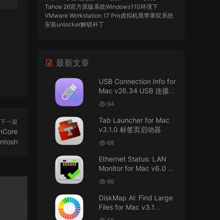
Tahoe 26官方原版系统Windows110环境下
VMware Workstation 17 Pro虚拟机黑苹果双系统
安装unlocker解锁补丁
imacos.top
• 2026-07-29
最新文章
AIO = All In One，一站式整合完整版
USB Connection Info for
来源：
DaVinci Resolve Studio 21 for Mac
Mac v26.34 USB 连接信
v21.0.3 AIO 达芬奇世界顶级调色软件
息
94
imacos.top
• 2026-07-29
Tab Launcher for Mac
下一篇
v3.1.0 标签页启动器
Core
Mac长存
ntosh
68
来源：
macOS Golden Gate 27 完整安装包链
Ethernet Status: LAN
接！直接从苹果公司下载。
Monitor for Mac v6.0 以
太网状态：LAN 监控
u8562248263583923 • 2026-07-29
66
DiskMap Al: Find Large
黑苹果已死
Files for Mac v3.1
DiskMap AL：查找大文
来源：
macOS Golden Gate 27 完整安装包链