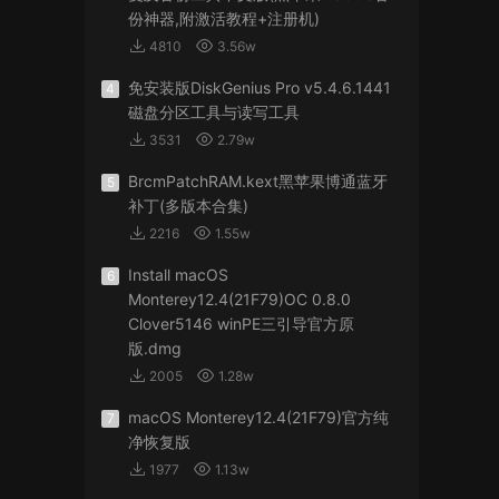
份神器,附激活教程+注册机)
4810
3.56w
免安装版DiskGenius Pro v5.4.6.1441
4
磁盘分区工具与读写工具
3531
2.79w
BrcmPatchRAM.kext黑苹果博通蓝牙
5
补丁(多版本合集)
2216
1.55w
Install macOS
6
Monterey12.4(21F79)OC 0.8.0
Clover5146 winPE三引导官方原
版.dmg
2005
1.28w
macOS Monterey12.4(21F79)官方纯
7
净恢复版
1977
1.13w