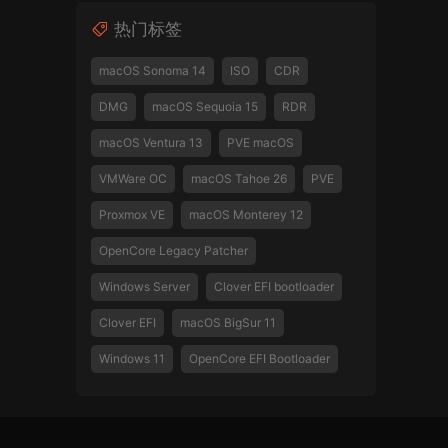
热门标签
macOS Sonoma 14
ISO
CDR
DMG
macOS Sequoia 15
RDR
macOS Ventura 13
PVE macOS
VMWare OC
macOS Tahoe 26
PVE
Proxmox VE
macOS Monterey 12
OpenCore Legacy Patcher
Windows Server
Clover EFI bootloader
Clover EFI
macOS BigSur 11
Windows 11
OpenCore EFI Bootloader