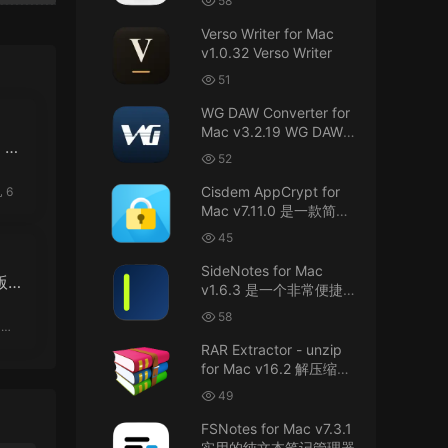
58
接！直接从苹果公司下载。
件
Verso Writer for Mac
v1.0.32 Verso Writer
u6525353742092371
• 2026-07-26
51
不懂就问，AIO版本表示什么意思呢？
WG DAW Converter for
来源：
DaVinci Resolve Studio 21 for Mac
Mac v3.2.19 WG DAW转
 O
v21.0.3 AIO 达芬奇世界顶级调色软件
换器
52
OS
janm999 • 2026-07-23
Cisdem AppCrypt for
6
Mac v7.11.0 是一款简单
谢谢分享~
好用的Mac应用加密软件
45
来源：
AppleIGC.kext v1.8 黑苹果2.5G有线网卡
SideNotes for Mac
 r
驱动i225 i226
v1.6.3 是一个非常便捷的
 O
笔记软件
58
OS
u9121732520675862 • 2026-07-22
RAR Extractor - unzip
可以重新发送夸克的资源吗，夸克的已经失
for Mac v16.2 解压缩工
效了
具
49
来源：
零基础完整2026最新VMware安装macOS
FSNotes for Mac v7.3.1
Tahoe 26官方原版系统Windows110环境下
实用的纯文本笔记管理器