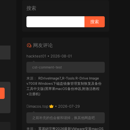
搜索
网友评论
hacktest01 • 2026-08-01
cst-comment-test
来源：
RDriveImage7_R-Tools R-Drive Image
v7008 Windows下磁盘镜像管理复制恢复及备份
工具中文版(黑苹果macOS备份神器,附激活教程
+注册机)
imacos.top
• 2026-07-29
之前补充的也会被和谐掉，换其他网盘吧
来源：
零基础完整2026最新VMware安装macOS