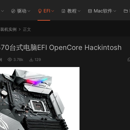
驱动
EFI
教程
Mac软件
re装机实例
正文
570台式电脑EFI OpenCore Hackintosh
例
3.78k
129