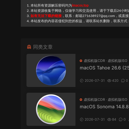
1. 本站所有资源解压密码均为
imacos.top
2. 本站资源收集于网络，仅做学习和交流使用，请于下载后24小
3.
如有无法下载的链接
，联系：邮箱271638927@qq.com，或
4. 本站发布的内容若侵犯到您的权益，请联系站长删除，联系方式：邮箱
同类文章
虚拟机版CDR
·
虚拟机版ISO
macOS Tahoe 26.6 (2
2).iso/.cdr 虚拟机镜像
2026-07-31
420
0
虚拟机版CDR
·
虚拟机版ISO
macOS Sonoma 14.8.8
620).iso/.cdr 虚拟机
式
2026-07-31
84
0