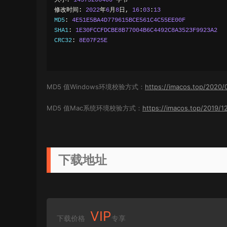
大小:
14575206400
字节
修改时间:
2022
年
6
月
8
日,
16
:
03
:
13
MD5
:
4E51E5BA4D779615BCE561C4C55EE00F
SHA1
:
1E30FCCFDCBE8B77004B6C4492C8A3523F9923A2
CRC32
:
8E07F25E
MD5 值Windows环境校验方式：
https://imacos.top/2020/
MD5 值Mac系统环境校验方式：
https://imacos.top/2019/1
下载地址
VIP
下载价格
专享