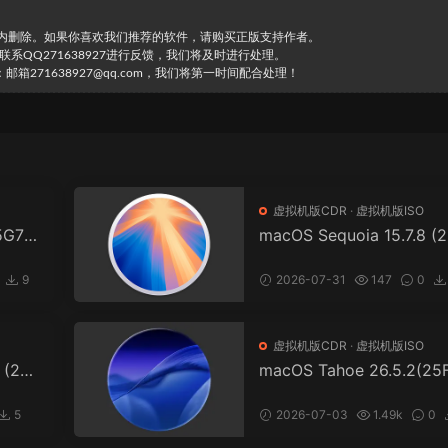
时内删除。如果你喜欢我们推荐的软件，请购买正版支持作者。
直接联系QQ271638927进行反馈，我们将及时进行处理。
271638927@qq.com，我们将第一时间配合处理！
虚拟机版CDR
·
虚拟机版ISO
5G7
macOS Sequoia 15.7.8 (
版
824).iso/.cdr 虚拟机镜像
式
9
2026-07-31
147
0
12
虚拟机版CDR
·
虚拟机版ISO
 (23J
macOS Tahoe 26.5.2(25
镜像格
4).iso/.cdr 虚拟机镜像版
5
2026-07-03
1.49k
0
57