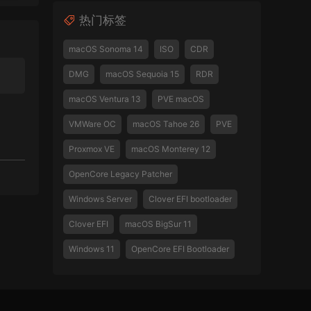
热门标签
macOS Sonoma 14
ISO
CDR
DMG
macOS Sequoia 15
RDR
macOS Ventura 13
PVE macOS
VMWare OC
macOS Tahoe 26
PVE
Proxmox VE
macOS Monterey 12
OpenCore Legacy Patcher
Windows Server
Clover EFI bootloader
Clover EFI
macOS BigSur 11
Windows 11
OpenCore EFI Bootloader