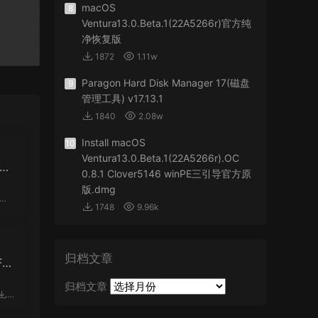
macOS
8
Ventura13.0.Beta.1(22A5266r)官方纯
净恢复版
1872
1.11w
Paragon Hard Disk Manager 17(磁盘
9
管理工具) v17.13.1
1840
2.08w
Install macOS
10
Ventura13.0.Beta.1(22A5266r).OC
24G
0.8.1 Clover5146 winPE三引导官方原
格
版.dmg
1748
9.96k
归档文章
F8
归档文章