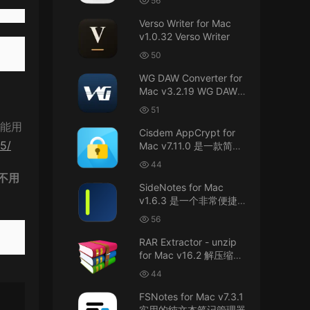
56
接！直接从苹果公司下载。
件
Verso Writer for Mac
v1.0.32 Verso Writer
u6525353742092371
• 2026-07-26
50
不懂就问，AIO版本表示什么意思呢？
WG DAW Converter for
来源：
DaVinci Resolve Studio 21 for Mac
Mac v3.2.19 WG DAW转
v21.0.3 AIO 达芬奇世界顶级调色软件
换器
51
不能用
janm999 • 2026-07-23
Cisdem AppCrypt for
55/
Mac v7.11.0 是一款简单
谢谢分享~
好用的Mac应用加密软件
44
不用
来源：
AppleIGC.kext v1.8 黑苹果2.5G有线网卡
SideNotes for Mac
驱动i225 i226
v1.6.3 是一个非常便捷的
笔记软件
56
u9121732520675862 • 2026-07-22
RAR Extractor - unzip
可以重新发送夸克的资源吗，夸克的已经失
for Mac v16.2 解压缩工
效了
具
44
来源：
零基础完整2026最新VMware安装macOS
FSNotes for Mac v7.3.1
Tahoe 26官方原版系统Windows110环境下
实用的纯文本笔记管理器