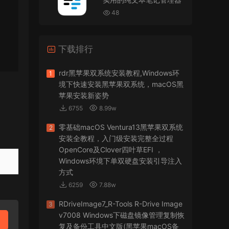
VMware Workstation 17 Pro虚拟机黑苹果双系统
安装unlocker解锁补丁
48
jir75
• 2026-07-21
下载排行
怎么安装？
来源：
PDFify for Mac v5.0 专业的PDF处理软件
rdr黑苹果双系统安装教程,Windows环
1
境下快速安装黑苹果双系统，macOS黑
imacos.top
• 2026-07-19
苹果安装新姿势
6755
8.99w
密码都是统一的imacos.top
零基础macOS Ventura13黑苹果双系统
2
来源：
Adobe Photoshop 2026 for Mac v27.8.0
安装全教程，入门级安装完整全过程
专业的图片处理软件
OpenCore及Clover四叶草EFI ，
Windows环境下单双硬盘安装引导注入
方式
6259
7.88w
RDriveImage7_R-Tools R-Drive Image
3
v7008 Windows下磁盘镜像管理复制恢
复及备份工具中文版(黑苹果macOS备