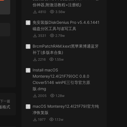
份神器,附激活教程+注册机)
4810
3.56w
免安装版DiskGenius Pro v5.4.6.1441
4
磁盘分区工具与读写工具
3531
2.79w
BrcmPatchRAM.kext黑苹果博通蓝牙
5
补丁(多版本合集)
2216
1.55w
Install macOS
6
Monterey12.4(21F79)OC 0.8.0
Clover5146 winPE三引导官方原
版.dmg
2005
1.28w
下一篇
macOS Monterey12.4(21F79)官方纯
懒人版格式
7
净恢复版
1977
1.13w