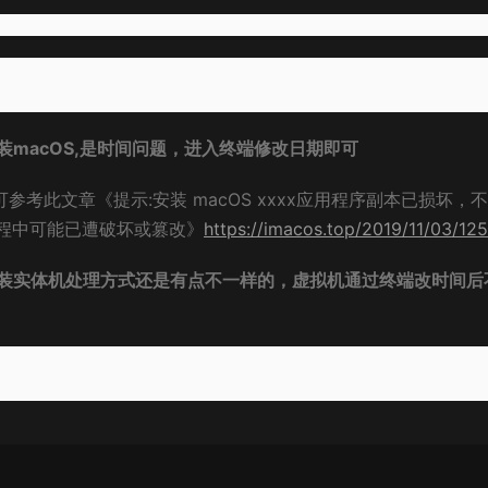
macOS,是时间问题，进入终端修改日期即可
可参考此文章《提示:安装 macOS xxxx应用程序副本已损坏，
过程中可能已遭破坏或篡改》
https://imacos.top/2019/11/03/12
装实体机处理方式还是有点不一样的，虚拟机通过终端改时间后