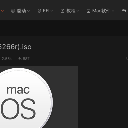
驱动
EFI
教程
Mac软件
266r).iso
2.55k
887