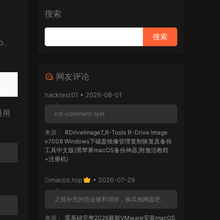
搜索
p、
网友评论
hacktest01 • 2026-08-01
通用
cst-comment-test
来源：
RDriveImage7_R-Tools R-Drive Image
v7008 Windows下磁盘镜像管理复制恢复及备份
工具中文版(黑苹果macOS备份神器,附激活教程
+注册机)
imacos.top
• 2026-07-29
之前补充的也会被和谐掉，换其他网盘吧
来源：
零基础完整2026最新VMware安装macOS