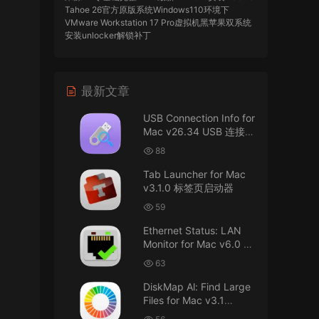
Tahoe 26官方原版系统Windows110环境下
VMware Workstation 17 Pro虚拟机黑苹果双系统
安装unlocker解锁补丁
imacos.top
• 2026-07-29
最新文章
AIO = All In One，一站式整合完整版
USB Connection Info for
来源：
DaVinci Resolve Studio 21 for Mac
Mac v26.34 USB 连接信
v21.0.3 AIO 达芬奇世界顶级调色软件
息
88
imacos.top
• 2026-07-29
Tab Launcher for Mac
v3.1.0 标签页启动器
Mac长存
59
来源：
macOS Golden Gate 27 完整安装包链
Ethernet Status: LAN
接！直接从苹果公司下载。
Monitor for Mac v6.0 以
太网状态：LAN 监控
u8562248263583923 • 2026-07-29
63
DiskMap Al: Find Large
黑苹果已死
Files for Mac v3.1
DiskMap AL：查找大文
来源：
macOS Golden Gate 27 完整安装包链