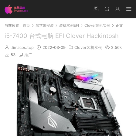
当前位置：
首页
黑苹果安装
装机实例EFI
Clover装机实例
正文
i5-7400 台式电脑 EFI Clover Hackintosh
imacos.top
2022-03-09
Clover装机实例
2.56k
53
推广