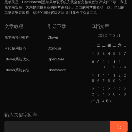
黑苹果屋—Hackintosh|黑苹果单双系统安装全套完整教程资源软件下载，专注
黑苹果安装，为您提供最专业的黑苹果知识、全面的黑苹果驱动下载、详细的
黑苹果安装教程，精准的问题解决方法,并且集合了众多工具
文章教程
引导下载
归档文章
2022 年 3 月
黑苹果其他教程
Clover
一
二
三
四
五
六
日
Mac使用技巧
Ozmosis
1
2
3
4
5
6
7
Clover系统优化
OpenCore
8
9
1
11
1
1
1
0
2
3
4
Clover系统安装
Chameleon
1
1
1
1
1
2
2
5
6
7
8
9
0
1
2
2
2
2
2
2
2
2
3
4
5
6
7
8
« 2 月
4 月 »
输入关键字回车