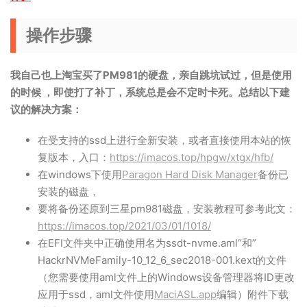
操作步骤
我自己也上淘宝买了PM981的硬盘，亲自跳坑试过，但是使用
的时候 ，即使打了补丁，系统总是会不定时卡死。总结以下建
议的解决方案：
在受支持的ssd上进行全新安装，或者直接使用本站的恢
复版本，入口：
https://imacos.top/hpgw/xtgx/hfb/
在windows下使用
Paragon Hard Disk Manager
备份已
安装的磁盘，
要将备份还原到三星pm981磁盘，安装教程可参考此文：
https://imacos.top/2021/03/01/1018/
在EFI文件夹中正确使用名为ssdt-nvme.aml“和”
HackrNVMeFamily-10_12_6_sec2018-001.kext的文件
（您需要使用aml文件上的Windows设备管理器将ID更改
应用于ssd，aml文件使用
MaciASL.app
编辑）附件下载