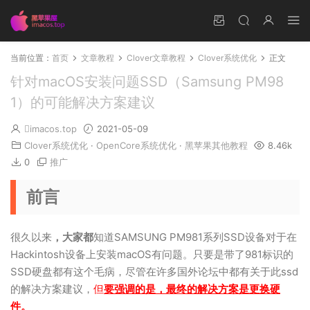
当前位置：
首页
文章教程
Clover文章教程
Clover系统优化
正文
针对macOS安装问题SSD（Samsung PM98
1）的可能解决方案建议
imacos.top
2021-05-09
Clover系统优化
·
OpenCore系统优化
·
黑苹果其他教程
8.46k
0
推广
前言
很久以来
，大家都
知道SAMSUNG PM981系列SSD设备对于在
Hackintosh设备上安装macOS有问题。只要是带了981标识的
SSD硬盘都有这个毛病，尽管在许多国外论坛中都有关于此ssd
的解决方案建议，
但
要强调的是，最终的解决方案是更换硬
件。