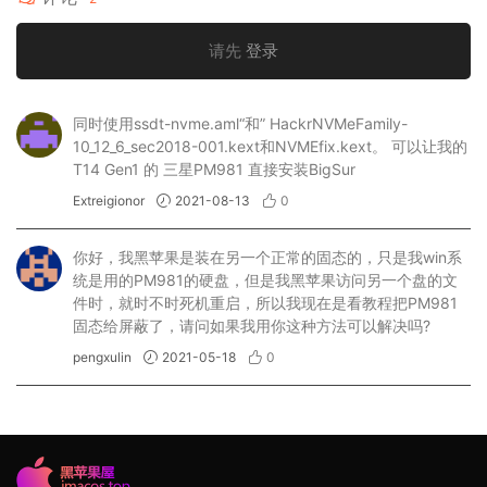
请先
登录
同时使用ssdt-nvme.aml“和” HackrNVMeFamily-
10_12_6_sec2018-001.kext和NVMEfix.kext。 可以让我的
T14 Gen1 的 三星PM981 直接安装BigSur
Extreigionor
2021-08-13
0
你好，我黑苹果是装在另一个正常的固态的，只是我win系
统是用的PM981的硬盘，但是我黑苹果访问另一个盘的文
件时，就时不时死机重启，所以我现在是看教程把PM981
固态给屏蔽了，请问如果我用你这种方法可以解决吗?
pengxulin
2021-05-18
0