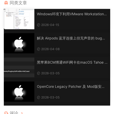
同类文章
Windows环境下利用VMware Workstation P
ro在AMD Ryzen及Intel CPU处理器上安装m
acOS黑苹果OpenCore引导，兼容 Tahoe、
2026-04-15
Sequoia、Sonoma等机型
解决 Airpods 蓝牙连接上但无声音的 bug，
已在 Tahoe 26.4 测试，理论支持 12-26 全
部系统
2026-04-08
黑苹果BCM博通WiFi网卡在macOS Tahoe 2
6 系统使用 OpenCore Legacy Patcher Mo
d版安装驱动补丁
2026-03-05
OpenCore Legacy Patcher 及 Mod版安装
驱动补丁问题合集
2026-03-05
评论
2