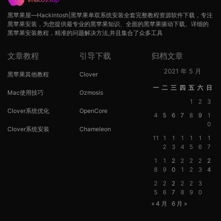
黑苹果屋—Hackintosh|黑苹果单双系统安装全套完整教程资源软件下载，专注
黑苹果安装，为您提供最专业的黑苹果知识、全面的黑苹果驱动下载、详细的
黑苹果安装教程，精准的问题解决方法,并且集合了众多工具
文章教程
引导下载
归档文章
2021 年 5 月
黑苹果其他教程
Clover
一
二
三
四
五
六
日
Mac使用技巧
Ozmosis
1
2
3
Clover系统优化
OpenCore
4
5
6
7
8
9
1
0
Clover系统安装
Chameleon
11
1
1
1
1
1
1
2
3
4
5
6
7
1
1
2
2
2
2
2
8
9
0
1
2
3
4
2
2
2
2
2
3
5
6
7
8
9
0
« 4 月
6 月 »