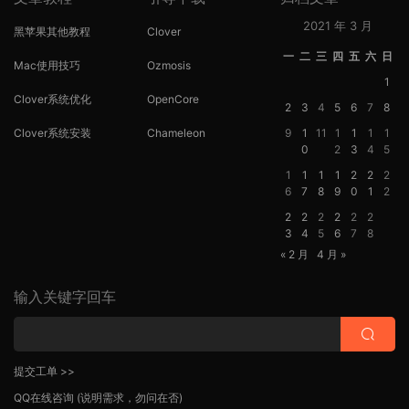
2021 年 3 月
黑苹果其他教程
Clover
一
二
三
四
五
六
日
Mac使用技巧
Ozmosis
1
Clover系统优化
OpenCore
2
3
4
5
6
7
8
Clover系统安装
Chameleon
9
1
11
1
1
1
1
0
2
3
4
5
1
1
1
1
2
2
2
6
7
8
9
0
1
2
2
2
2
2
2
2
3
4
5
6
7
8
« 2 月
4 月 »
输入关键字回车
提交工单 >>
QQ在线咨询
(说明需求，勿问在否)