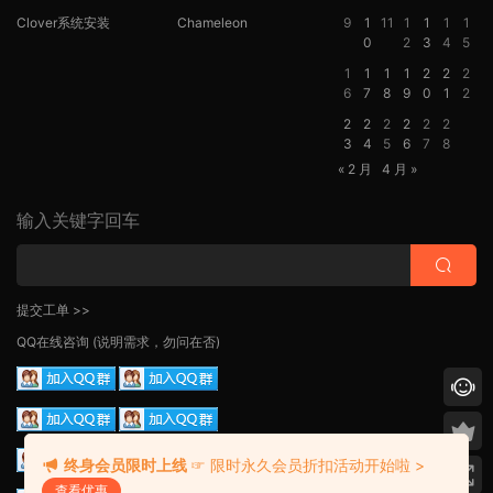
Clover系统安装
Chameleon
9
1
11
1
1
1
1
0
2
3
4
5
1
1
1
1
2
2
2
6
7
8
9
0
1
2
2
2
2
2
2
2
3
4
5
6
7
8
« 2 月
4 月 »
输入关键字回车
提交工单 >>
QQ在线咨询
(说明需求，勿问在否)
终身会员限时上线
☞ 限时永久会员折扣活动开始啦 >
查看优惠