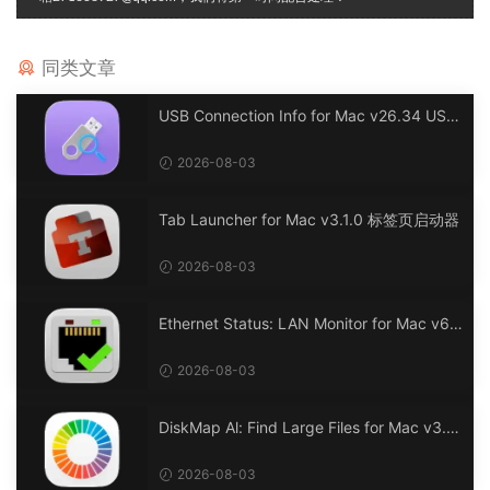
同类文章
USB Connection Info for Mac v26.34 USB
连接信息
2026-08-03
Tab Launcher for Mac v3.1.0 标签页启动器
2026-08-03
Ethernet Status: LAN Monitor for Mac v6.
0 以太网状态：LAN 监控
2026-08-03
DiskMap Al: Find Large Files for Mac v3.1
DiskMap AL：查找大文件
2026-08-03