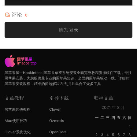
评论
0
请先
登录
黑苹果屋—Hackintosh|黑苹果单双系统安装全套完整教程资源软件下载，专注
黑苹果安装，为您提供最专业的黑苹果知识、全面的黑苹果驱动下载、详细的
黑苹果安装教程，精准的问题解决方法,并且集合了众多工具
文章教程
引导下载
归档文章
2021 年 3 月
黑苹果其他教程
Clover
一
二
三
四
五
六
日
Mac使用技巧
Ozmosis
1
Clover系统优化
OpenCore
2
3
4
5
6
7
8