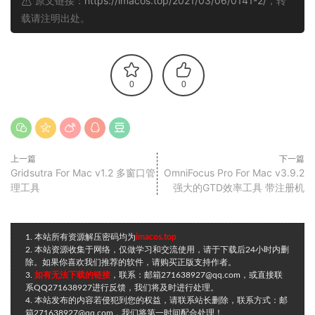
原文链接：
https://imacos.top/2021/03/06/0141-2/
，转
载请注明出处。
0
0
上一篇
下一篇
Gridsutra For Mac v1.2 多窗口管
OmniFocus Pro For Mac v3.9.2
理工具
强大的GTD效率工具 带注册机
1. 本站所有资源解压密码均为
imacos.top
2. 本站资源收集于网络，仅做学习和交流使用，请于下载后24小时内删
除。如果你喜欢我们推荐的软件，请购买正版支持作者。
3.
如有无法下载的链接
，联系：邮箱271638927@qq.com，或直接联
系QQ271638927进行反馈，我们将及时进行处理。
4. 本站发布的内容若侵犯到您的权益，请联系站长删除，联系方式：邮
箱271638927@qq.com，我们将第一时间配合处理！